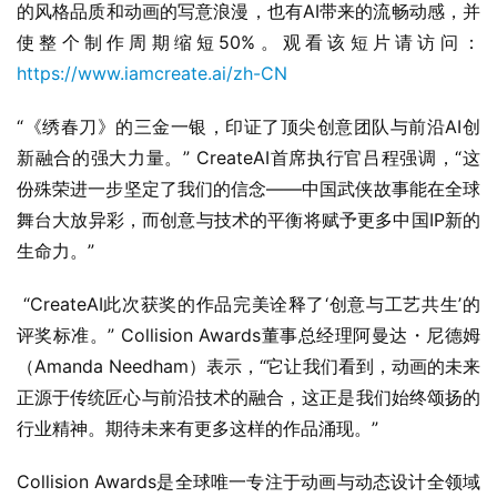
的风格品质和动画的写意浪漫，也有AI带来的流畅动感，并
使整个制作周期缩短50%。观看该短片请访问：
https://www.iamcreate.ai/zh-CN
“《绣春刀》的三金一银，印证了顶尖创意团队与前沿AI创
新融合的强大力量。” CreateAI首席执行官吕程强调，“这
份殊荣进一步坚定了我们的信念——中国武侠故事能在全球
舞台大放异彩，而创意与技术的平衡将赋予更多中国IP新的
生命力。”
 “CreateAI此次获奖的作品完美诠释了‘创意与工艺共生’的
评奖标准。” Collision Awards董事总经理阿曼达・尼德姆
（Amanda Needham）表示，“它让我们看到，动画的未来
正源于传统匠心与前沿技术的融合，这正是我们始终颂扬的
行业精神。期待未来有更多这样的作品涌现。”
Collision Awards是全球唯一专注于动画与动态设计全领域