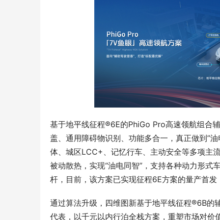
基于地平线征程®6E的PhiGo Pro高速领航
盖、通用障碍物识别、功能多合一，真正做到”油
体、城区LCC+、记忆行车、主动安全等多项主
被动散热，实现“油电同智”，支持各种动力形式
杆，目前，该方案已实现征程6E方案的量产首发
通过算法升级，四维图新基于地平线征程®6B的辅助
代表，以千元以内行泊全栈方案，重塑市场对价