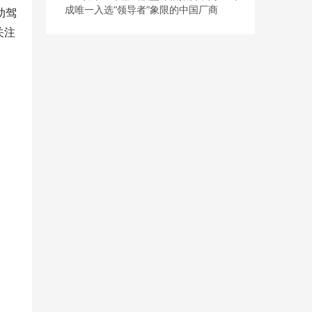
成唯一入选“领导者”象限的中国厂商
助驾
关注