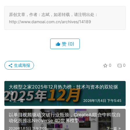
原创文章，作者：志斌，如若转载，请注明出处：
http://www.damoai.com.cn/archives/14189
赞
(0)
生成海报
0
0
大模型之家2025年12月热力榜：技术与资本的双轮驱
动
上一篇
2026年1月4日 下午5:45
以单目视频驱动突破行业瓶颈，CreateAI联合中科院自
动化所推出NeoVerse 4D世界模型
2026年1月5日 下午3:05
下一篇