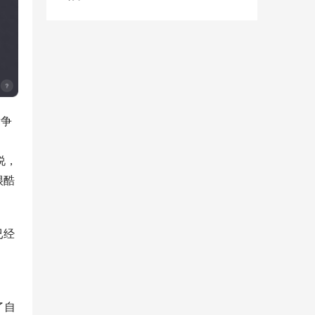
竞争
说，
很酷
已经
到了自