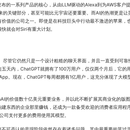
布的一系列产品的核心，从由LLM驱动的Alexa到为AWS客户
其未来的关键部分，甚至可能比元宇宙还要重要。而AI的热潮更是让
有价值的公司之一。即使是在科技巨头中行动最不激进的苹果，
就会对Siri有重大计划。
赢家。尽管它仍然只是一个设计粗糙的聊天界面，并且一直受到可靠
天内，ChatGPT就拥有了100万用户，仅仅两个月后，它的
pp。现在，ChatGPT每周都拥有1亿用户，这充分体现了大模
penAI的价值数十亿美元重要业务，并以此不断扩展其商业化的版
构建东西的企业那里赚钱，还成为一款备受欢迎的消费者应用程
其他公司支付更多的费用使用其模型。
但不可否认的是现阶段依然存在着诸多问题，其中最重要的莫过