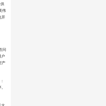
提供
英伟
也开
性问
用户
型产
图：
序。
于大