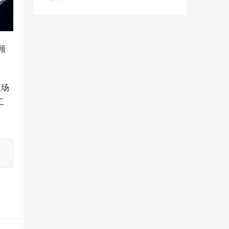
顾
直场
工