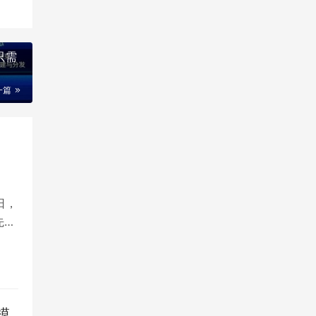
只需
一篇
日，
先进
模