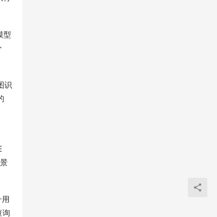
知识
以将
模型
分
图识
的
 