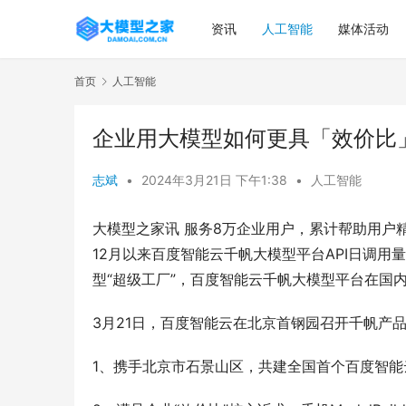
资讯
人工智能
媒体活动
首页
人工智能
企业用大模型如何更具「效价比
志斌
•
2024年3月21日 下午1:38
•
人工智能
大模型之家讯 服务8万企业用户，累计帮助用户精
12月以来百度智能云千帆大模型平台API日调用
型“超级工厂”，百度智能云千帆大模型平台在国
3月21日，百度智能云在北京首钢园召开千帆产
1、携手北京市石景山区，共建全国首个百度智