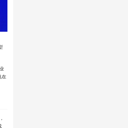
型
业
帆在
，
成