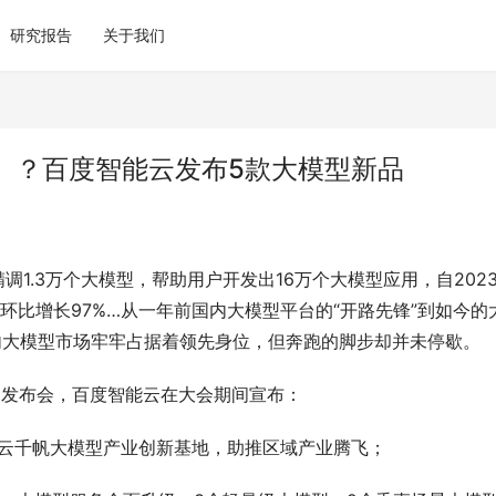
研究报告
关于我们
」？百度智能云发布5款大模型新品
调1.3万个大模型，帮助用户开发出16万个大模型应用，自202
量环比增长97%…从一年前国内大模型平台的“开路先锋”到如今的
内大模型市场牢牢占据着领先身位，但奔跑的脚步却并未停歇。
品发布会，百度智能云在大会期间宣布：
能云千帆大模型产业创新基地，助推区域产业腾飞；