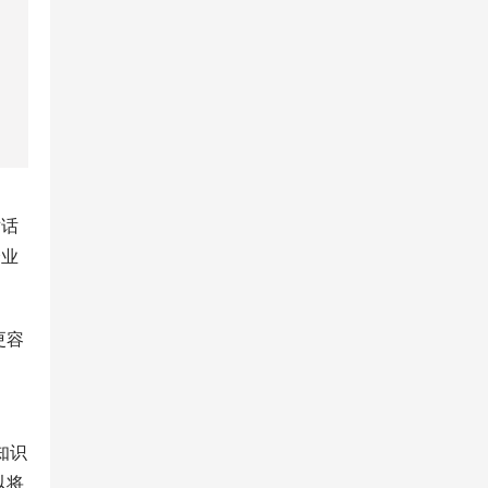
对话
企业
更容