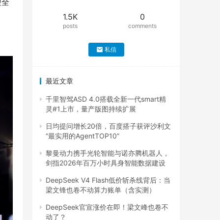
型全
1.5K
0
posts
comments
私信
最近文章
千里智驾ASD 4.0搭载全新一代smart精
灵#1上市，量产版图持续扩展
日均提问增长20倍，百度搭子获评沙利文
“最实用的AgentTOP10”
黎曼动力携手光轮智能与诺亦腾机器人，
剑指2026年百万小时具身智能数据建设
DeepSeek V4 Flash低价斩杀线背后：当
梁文锋也卷不动算力账单（含实测）
DeepSeek官宣涨价在即！梁文峰也卷不
动了？