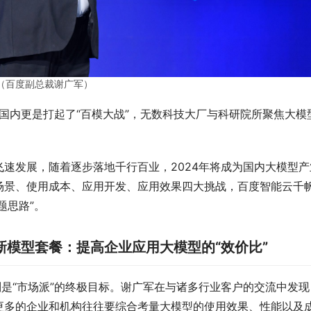
（百度副总裁谢广军）
，国内更是打起了“百模大战”，无数科技大厂与科研院所聚焦大模
速发展，随着逐步落地千行百业，2024年将成为国内大模型产
场景、使用成本、应用开发、应用效果四大挑战，百度智能云千
题思路”。
”新模型套餐：提高企业应用大模型的“效价比”
则是“市场派”的终极目标。谢广军在与诸多行业客户的交流中发现
更多的企业和机构往往要综合考量大模型的使用效果、性能以及