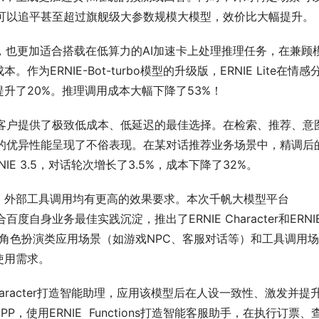
，百度智能云发布了包括ERNIE Speed、ERNIE Lite、
量级大模型，帮助客户实现“减量不减效”，节约不必要投资。
模型中的“大个子”，推理场景下拥有最高128k的上下文长度，在处理
系，生成更加连贯和准确的预测或回答。同时，针对特定场景可
型效果可以追平甚至超过旗舰级大参数规模大模型，效价比大幅提升。
数量则更小，也更加适合搭载在低算力的AI加速卡上处理推理任务，在兼顾
ERNIE-Bot-turbo模型的升级版，ERNIE Lite在情感
升了20%。推理调用成本大幅下降了53%！
y则为客户提供了极致低成本、低延迟的最佳选择。在检索、推荐、意
iny的优异性能呈现了不俗表现。在某对话推荐业务场景中，精调后
NIE 3.5，对话轮次增长了3.5%，成本下降了32%。
、外部工具调用均有更高的效果要求。本次千帆大模型平台
百度自身业务最佳实践沉淀，推出了ERNIE Character和ERNIE