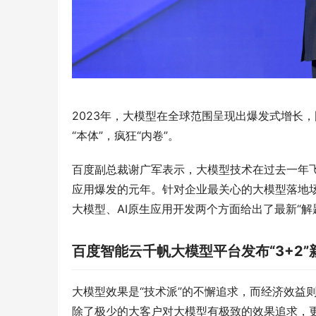
2023年，大模型在全球范围呈现出爆发式增长
“本体”，疯狂“内卷”。
百度副总裁谢广军表示，大模型技术在过去一年飞
应用爆发的元年。针对企业最关心的大模型落地
大模型、AI原生应用开发两个方面给出了最新“解
百度智能云千帆大模型平台发布“3+2
大模型效果是“技术派”的不懈追求，而经济效益
除了极少的大客户对大模型有极致的效果追求，