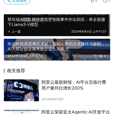
生成海报
0
0
斯坦福AI团队就抄袭面壁智能事件作出回应：将全面撤
下Llama3-V模型
上一篇
2024年6月4日 上午11:37
衔远科技高层离职潮起，创始人周伯文或将转任新职，
AI大模型创业潮考验企业生存能力
2024年6月5日 上午10:52
下一篇
相关推荐
阿里云最新财报：AI平台百炼付费
用户量环比增长200%
2024年8月15日
阿里云荣获亚太Agentic AI开发平台