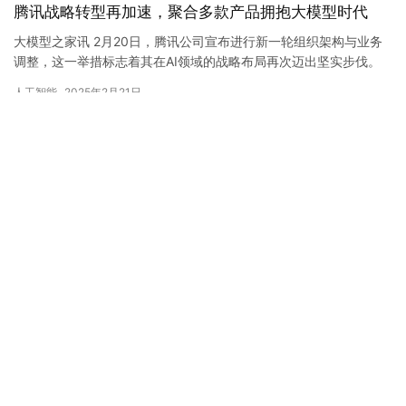
腾讯战略转型再加速，聚合多款产品拥抱大模型时代
大模型之家讯 2月20日，腾讯公司宣布进行新一轮组织架构与业务
调整，这一举措标志着其在AI领域的战略布局再次迈出坚实步伐。
据悉，继腾讯元宝从技术工程事业群（TEG）转入云与产业事业…
人工智能
2025年2月21日
做大模型时代的最佳云底座，百度
智能云打出三套“组合拳”
2023年12月20日
李冰、任贤良、赵志国、韩雪、邬
贺铨、周鸿祎齐聚ISC.AI2026 共议
智能体安全治理
2026年6月24日
百川发布新一代医疗增强大模型
M4，登顶HealthBench全球第一