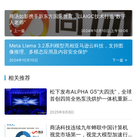
商汤如影携手新东方国际教育，以AIGC技术打造“数字
人老师”
上一篇
2024年10月10日 上午10:06
Meta Llama 3.2系列模型亮相亚马逊云科技，支持图
像推理、多模态应用及内容安全保护
2024年10月10日
下一篇
相关推荐
松下发布ALPHA G5“大四洗”，全球
首创四筒全热泵洗烘护一体机重新
定义高端洗护
2025年9月8日
商汤科技连续九年蝉联中国计算机
视觉市场第一，视觉大模型加速行