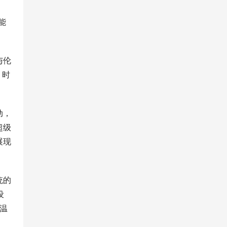
能
与伦
，时
动，
超级
展现
统的
设
降温