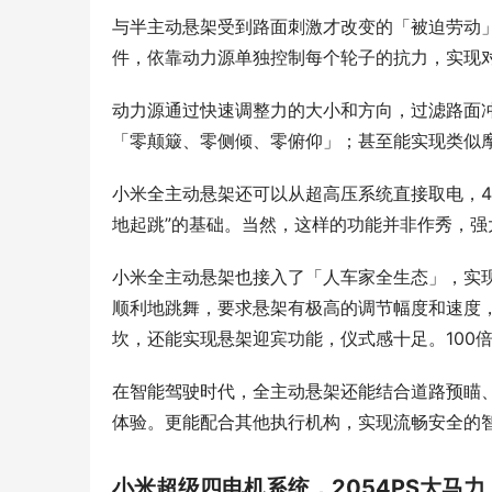
与半主动悬架受到路面刺激才改变的「被迫劳动
件，依靠动力源单独控制每个轮子的抗力，实现
动力源通过快速调整力的大小和方向，过滤路面
「零颠簸、零侧倾、零俯仰」；甚至能实现类似
小米全主动悬架还可以从超高压系统直接取电，44
地起跳”的基础。当然，这样的功能并非作秀，
小米全主动悬架也接入了「人车家全生态」，实现
顺利地跳舞，要求悬架有极高的调节幅度和速度，
坎，还能实现悬架迎宾功能，仪式感十足。100
在智能驾驶时代，全主动悬架还能结合道路预瞄
体验。更能配合其他执行机构，实现流畅安全的
小米超级四电机系统，2054PS大马