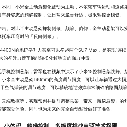
」不同，小米全主动悬架化被动为主动，不依赖车辆运动和道路
对车身姿态的精确控制，让日常乘坐更舒适，极限驾控更稳健。
冲击。对比半主动悬架抑制侧倾、颠簸、俯仰，全主动悬架可以
摩托车压弯时的「反向侧倾」。
400N的系统举升力甚至可以举起两个SU7 Max，是实现“连续
强大的举升力使车辆能轻松化解地面的强力冲击。
手机控制悬架，雷军也在视频中演示了小米15控制悬架跳舞。
小米全主动悬架140mm的高度调节幅度，可以让车辆通过大幅
倍于空气弹簧的调节速度，可以精确地过滤掉非常细碎的路面颠
、云端数据等，实现预判并提前调整悬架，带来「魔毯悬架」的
智能驾驶体验。同时也为未来的完全自动驾驶做好了准备。
力、小体积、精准控制，多维度挑战电驱技术极限