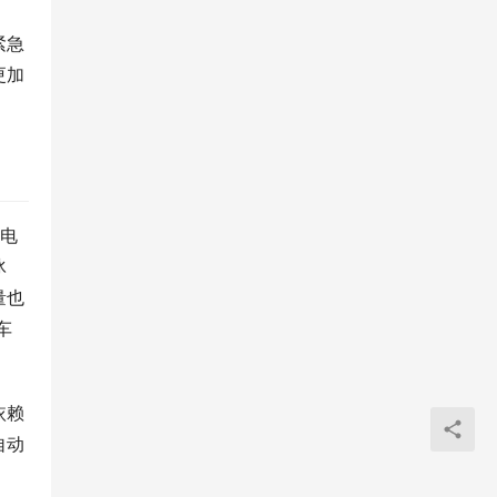
紧急
更加
大电
冰
量也
车
依赖
自动