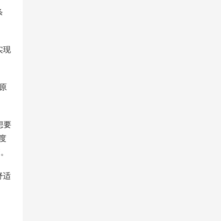
条
实现
原
想要
度
簸。
舒适