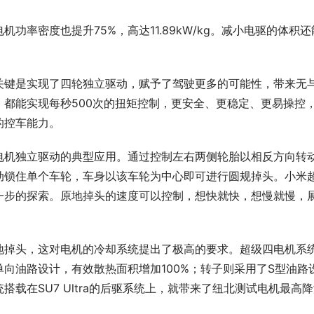
率密度也提升75%，高达11.89kW/kg。减小电驱的体积还
关键是实现了四轮独立驱动，赋予了驾驶更多的可能性，带来无
都能实现每秒500次的扭矩控制，更安全、更稳定、更易操控
的控车能力。
电机独立驱动的典型应用。通过控制左右两侧轮胎以相反方向转
动锁住单个车轮，车身以该车轮为中心即可进行圆规掉头。小米
一步的探索。原地掉头的速度可以控制，想快就快，想慢就慢，
地掉头，这对电机的冷却系统提出了极高的要求。超级四电机系
向油路设计，有效散热面积增加100%；转子则采用了S型油路
载在SU7 Ultra的后驱系统上，就带来了纽北测试电机最高