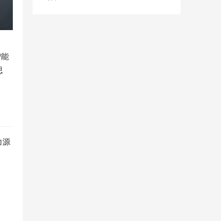
智能
思
力源