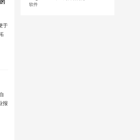
s的
软件
便于
拓
自
业报