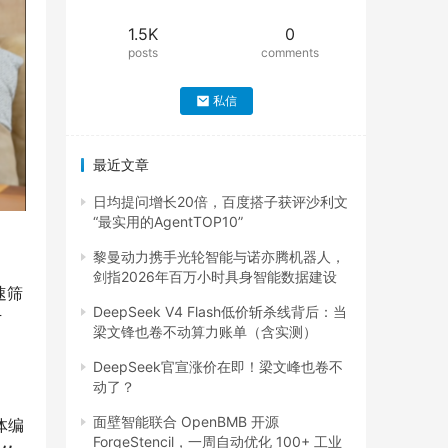
1.5K
0
posts
comments
私信
最近文章
日均提问增长20倍，百度搭子获评沙利文
“最实用的AgentTOP10”
黎曼动力携手光轮智能与诺亦腾机器人，
剑指2026年百万小时具身智能数据建设
速筛
DeepSeek V4 Flash低价斩杀线背后：当
万
梁文锋也卷不动算力账单（含实测）
DeepSeek官宣涨价在即！梁文峰也卷不
动了？
面壁智能联合 OpenBMB 开源
体编
ForgeStencil，一周自动优化 100+ 工业