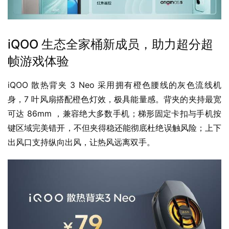
iQOO 生态全家桶新成员，助力超分超
帧游戏体验
iQOO 散热背夹 3 Neo 采用拥有橙色腰线的灰色流线机
身，7 叶风扇搭配橙色灯效，极具能量感。背夹的夹持最宽
可达 86mm ，兼容绝大多数手机；梯形固定卡扣与手机按
键区域完美错开，不但夹得稳还能彻底杜绝误触风险；上下
出风口支持纵向出风，让热风远离双手。