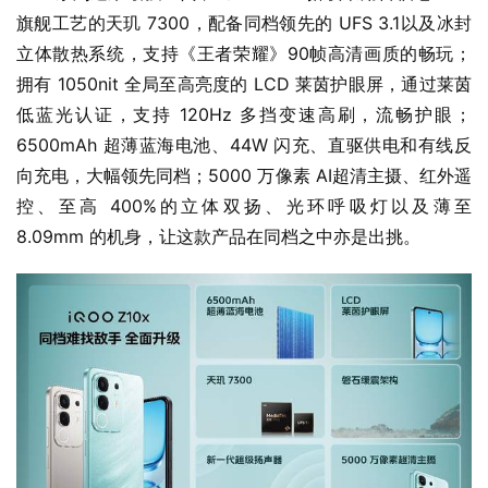
旗舰工艺的天玑 7300，配备同档领先的 UFS 3.1以及冰封
立体散热系统，支持《王者荣耀》90帧高清画质的畅玩；
拥有 1050nit 全局至高亮度的 LCD 莱茵护眼屏，通过莱茵
低蓝光认证，支持 120Hz 多挡变速高刷，流畅护眼；
6500mAh 超薄蓝海电池、44W 闪充、直驱供电和有线反
向充电，大幅领先同档；5000 万像素 AI超清主摄、红外遥
控、至高 400%的立体双扬、光环呼吸灯以及薄至 
8.09mm 的机身，让这款产品在同档之中亦是出挑。