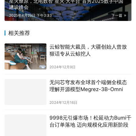
星火燎原，北电数智“星火·大平台”首秀2025数字中国
建设峰会
2025年4月29日 下午3:33
下一篇
相关推荐
云鲸智能大裁员，大疆创始人曾放
狠话专从云鲸挖人
2024年12月9日
无问芯穹发布全球首个端侧全模态
理解开源模型Megrez-3B-Omni
2024年12月16日
9998元引爆市场！松延动力Bumi千
台订单落地 迈向规模化应用新阶段