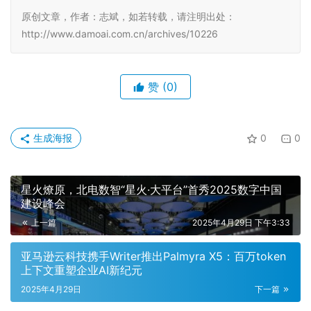
原创文章，作者：志斌，如若转载，请注明出处：
http://www.damoai.com.cn/archives/10226
赞
(0)
生成海报
0
0
星火燎原，北电数智“星火·大平台”首秀2025数字中国
建设峰会
上一篇
2025年4月29日 下午3:33
亚马逊云科技携手Writer推出Palmyra X5：百万token
上下文重塑企业AI新纪元
2025年4月29日
下一篇