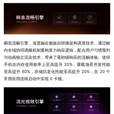
瞬息流畅引擎，深度融合魅族自研微架构调度技术，通过帧
内全域协同调频机制重构算力响应逻辑，配合用户习惯预判
与动画独立渲染技术，带来了毫秒级响应的流畅体验。使得
手机在内存使用效率上至高提升 20%，重载场景并发性能
至高提升 60%，存储抗老化性能至高提升 20%，在 20 个
常用应用连续启动中实现 0 卡顿。