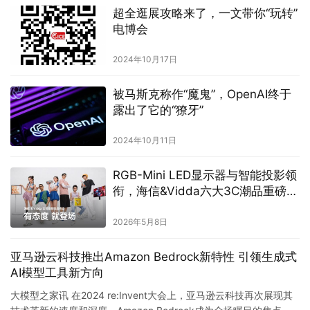
被马斯克称作“魔鬼”，OpenAI终于
露出了它的“獠牙”
2024年10月11日
RGB-Mini LED显示器与智能投影领
衔，海信&Vidda六大3C潮品重磅发
布
2026年5月8日
亚马逊云科技推出Amazon Bedrock新特性 引领生成式
AI模型工具新方向
大模型之家讯 在2024 re:Invent大会上，亚马逊云科技再次展现其
技术革新的速度和深度，Amazon Bedrock成为全场瞩目的焦点。
自2023年4月发布以来，Amazo…
资讯
2025年1月6日
首销优惠价1999元起，荣耀平板V9
正式发布