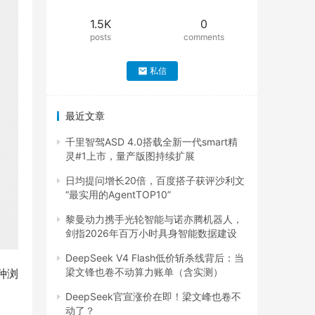
1.5K
0
posts
comments
私信
最近文章
千里智驾ASD 4.0搭载全新一代smart精
灵#1上市，量产版图持续扩展
日均提问增长20倍，百度搭子获评沙利文
“最实用的AgentTOP10”
黎曼动力携手光轮智能与诺亦腾机器人，
剑指2026年百万小时具身智能数据建设
DeepSeek V4 Flash低价斩杀线背后：当
梁文锋也卷不动算力账单（含实测）
种浏
DeepSeek官宣涨价在即！梁文峰也卷不
动了？