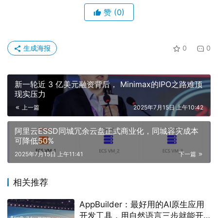
赞
(0)
生成海报
0
0
新一轮近 3 亿美元融资背后， Minimax的IPO之路难顶
现实压力
上一篇
2025年7月15日 上午10:42
阿里云ESSD同城冗余云盘正式商业化，同城容灾成本
可降低50%
2025年7月15日 上午11:41
下一篇
相关推荐
AppBuilder：最好用的AI原生应用
开发工具，用自然语言三步就能开