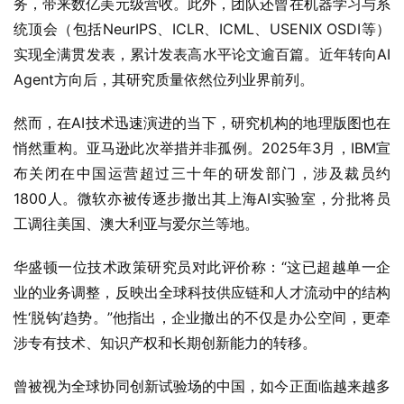
务，带来数亿美元级营收。此外，团队还曾在机器学习与系
统顶会（包括NeurIPS、ICLR、ICML、USENIX OSDI等）
实现全满贯发表，累计发表高水平论文逾百篇。近年转向AI 
Agent方向后，其研究质量依然位列业界前列。
然而，在AI技术迅速演进的当下，研究机构的地理版图也在
悄然重构。亚马逊此次举措并非孤例。2025年3月，IBM宣
布关闭在中国运营超过三十年的研发部门，涉及裁员约
1800人。微软亦被传逐步撤出其上海AI实验室，分批将员
工调往美国、澳大利亚与爱尔兰等地。
华盛顿一位技术政策研究员对此评价称：“这已超越单一企
业的业务调整，反映出全球科技供应链和人才流动中的结构
性‘脱钩’趋势。”他指出，企业撤出的不仅是办公空间，更牵
涉专有技术、知识产权和长期创新能力的转移。
曾被视为全球协同创新试验场的中国，如今正面临越来越多