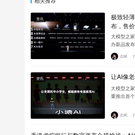
相关推荐
极致轻薄
资讯
布，售价
大模型之家
办新品发布
耀Magic
志斌
让AI像
资讯
大模型之家
重推出首个
习解决方案
志斌