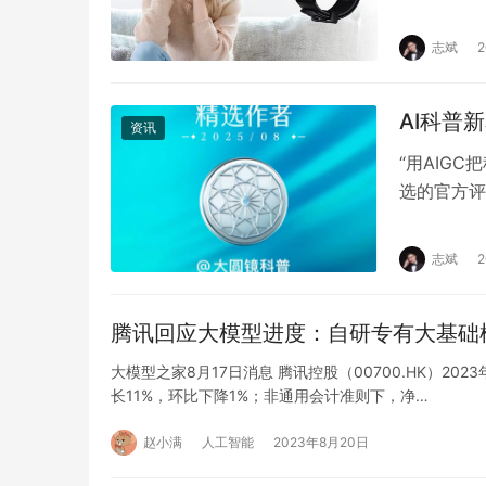
研究院的最
志斌
AI科普
资讯
“用AIG
选的官方评
智能生成内
志斌
腾讯回应大模型进度：自研专有大基础
大模型之家8月17日消息 腾讯控股（00700.HK）2
长11%，环比下降1%；非通用会计准则下，净…
赵小满
人工智能
2023年8月20日