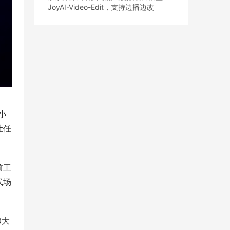
JoyAI-Video-Edit，支持边播边改
小
让任
前工
式场
0大