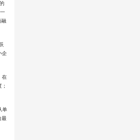
的
于一
简融
跃
小企
；在
度；
从单
向最