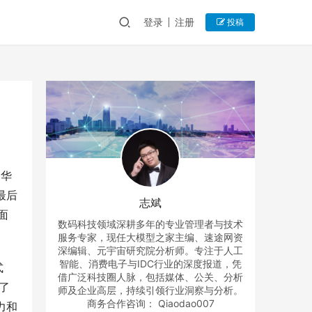
登录
注册
投稿
。华
最后
志斌
面
数码科技领域深耕多年的专业管理者与技术
服务专家，现任大模型之家主编、速途网资
深编辑、元宇宙研究院分析师。专注于人工
智能、消费电子与IDC行业的深度报道，凭
式
借广泛科技圈人脉，包括媒体、公关、分析
了
师及企业高层，持续引领行业洞察与分析。
商务合作咨询： Qiaodao007
力和