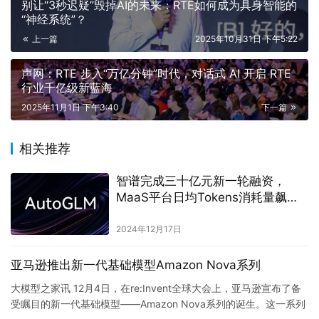
别让“3秒迟疑”毁掉AI的未来：RTE如何成为具身智能的
“神经系统”？
上一篇
2025年10月31日 下午5:22
声网：RTE 步入“万亿分钟”时代，对话式 AI 开启 RTE
行业千亿级新蓝海
2025年11月1日 下午3:40
下一篇
相关推荐
智谱完成三十亿元新一轮融资，
MaaS平台日均Tokens消耗量飙升
150倍
2024年12月17日
亚马逊推出新一代基础模型Amazon Nova系列
大模型之家讯 12月4日，在re:Invent全球大会上，亚马逊宣布了备
受瞩目的新一代基础模型——Amazon Nova系列的诞生。这一系列