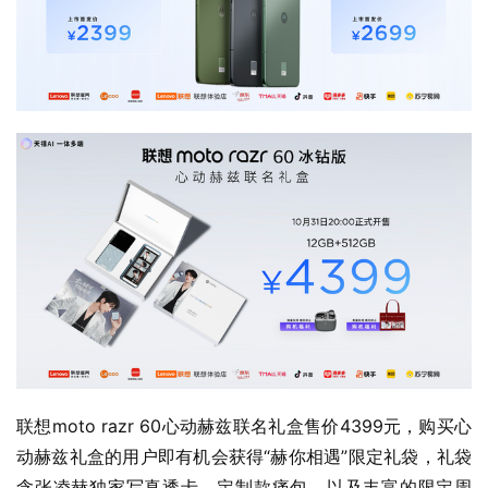
联想moto razr 60心动赫兹联名礼盒售价4399元，购买心
动赫兹礼盒的用户即有机会获得“赫你相遇”限定礼袋，礼袋
含张凌赫独家写真透卡、定制款痛包，以及丰富的限定周