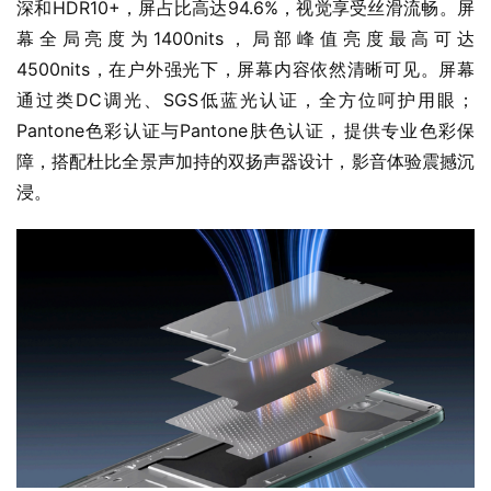
深和HDR10+，屏占比高达94.6%，视觉享受丝滑流畅。屏
幕全局亮度为1400nits，局部峰值亮度最高可达
4500nits，在户外强光下，屏幕内容依然清晰可见。屏幕
通过类DC调光、SGS低蓝光认证，全方位呵护用眼；
Pantone色彩认证与Pantone肤色认证，提供专业色彩保
障，搭配杜比全景声加持的双扬声器设计，影音体验震撼沉
浸。