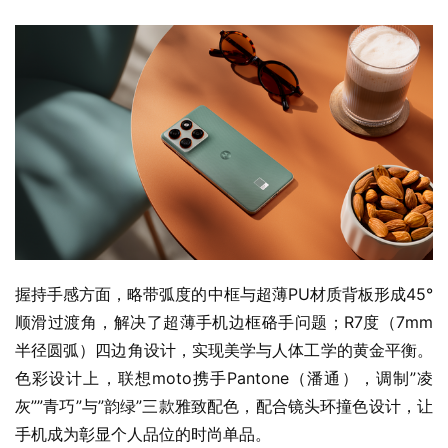
握持手感方面，略带弧度的中框与超薄PU材质背板形成45°
顺滑过渡角，解决了超薄手机边框硌手问题；R7度（7mm
半径圆弧）四边角设计，实现美学与人体工学的黄金平衡。
色彩设计上，联想moto携手Pantone（潘通），调制”凌
灰””青巧”与”韵绿”三款雅致配色，配合镜头环撞色设计，让
手机成为彰显个人品位的时尚单品。