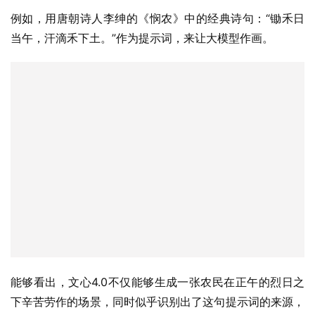
例如，用唐朝诗人李绅的《悯农》中的经典诗句：“锄禾日
当午，汗滴禾下土。”作为提示词，来让大模型作画。
能够看出，文心4.0不仅能够生成一张农民在正午的烈日之
下辛苦劳作的场景，同时似乎识别出了这句提示词的来源，
正是中国的古诗词中，因此在作画时，还会有意融入一些国
风水墨的画风，使得整幅画面更加具有历史感与临场感，让
人仿佛回到了古代。