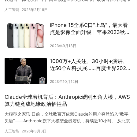
首个人工智能赋能中心项目，以 “人工智能赋能场景应用”…
人工智能
2025年2月19日
iPhone 15全系C口“上岛”，最大看
点是影像全面升级｜苹果2023秋季
发布会回顾
2023年9月13日
1000万+人关注、30小时+演讲、
近50个AI科技展……百度世界2023
将为AI行业带来哪些风向标？
2023年10月12日
Claude全球宕机背后：Anthropic硬刚五角大楼，AWS
算力链竟成地缘政治牺牲品
大模型之家讯 日前，全球数百万依赖Claude的用户突然陷入“数字
失语”——Anthropic旗下大模型全线宕机，持续近10小时。 从北京
时间3月2日19:49起，Claude.a…
人工智能
2026年3月3日