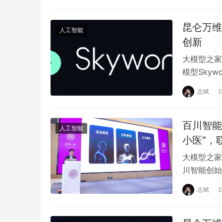
昆仑万维
人工智能
创新
大模型之家
模型Sky
在Huggin
志斌
百川智能
人工智能
小医”，
大模型之家
川智能创始
Baichuan
志斌