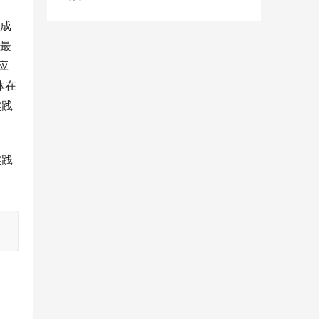
大成
·最
应
体在
实践
实践