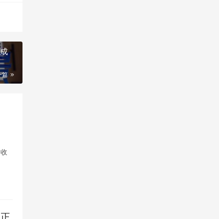
会成
一篇
的收
0正