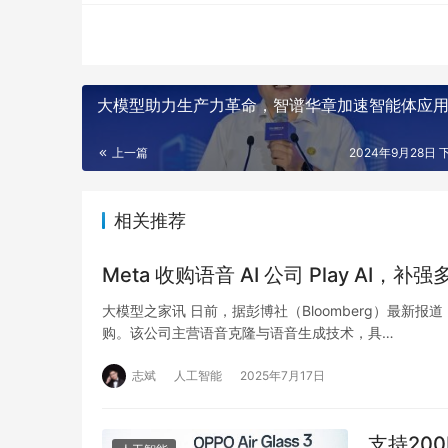
大模型助力生产力革命，智谱华章加速智能体应
上一篇
2024年9月28日 下
相关推荐
Meta 收购语音 AI 公司 Play AI
大模型之家讯 日前，据彭博社（Bloomberg）最新报道
购。该公司主营语音克隆与语音生成技术，具…
志斌
人工智能
2025年7月17日
支持20