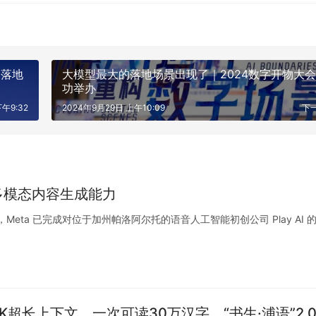
用落地
大模型最大的落地场景出现了｜2024数字开物大
功举办
午9:32
2024年9月29日 上午10:09
下
，补强多模态内容生成能力
，Meta 已完成对位于加州帕洛阿尔托的语音人工智能初创公司 Play AI 
0K超长上下文、一次可读30万汉字，“书生·浦语”2.