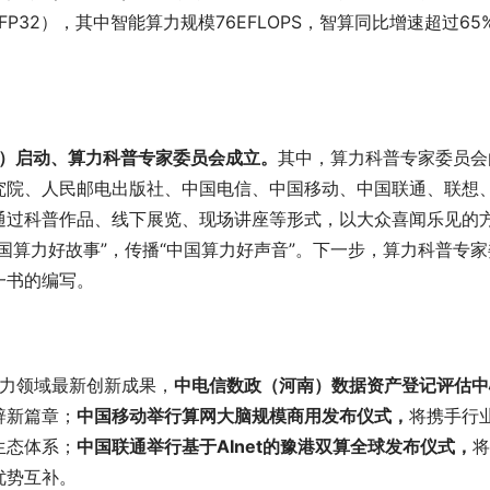
（FP32），其中智能算力规模76EFLOPS，智算同比增速超过65
）启动、算力科普专家委员会成立。
其中，算力科普专家委员会
究院、人民邮电出版社、中国电信、中国移动、中国联通、联想
通过科普作品、线下展览、现场讲座等形式，以大众喜闻乐见的
国算力好故事”，传播“中国算力好声音”。下一步，算力科普专家
一书的编写。
力领域最新创新成果，
中电信数政（河南）数据资产登记评估中
辟新篇章；
中国移动举行算网大脑规模商用发布仪式，
将携手行
生态体系；
中国联通举行基于AInet的豫港双算全球发布仪式，
将
优势互补。