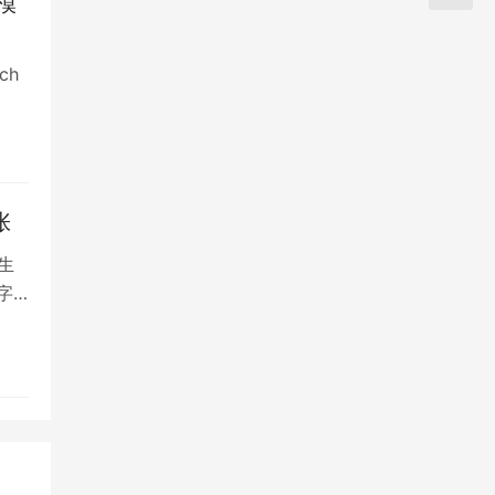
多模
ch
张
生
字