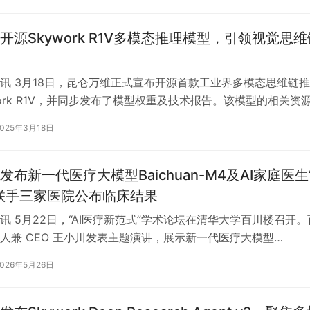
开源Skywork R1V多模态推理模型，引领视觉思维
讯 3月18日，昆仑万维正式宣布开源首款工业界多模态思维链
work R1V，并同步发布了模型权重及技术报告。该模型的相关资
g Face与G…
2025年3月18日
发布新一代医疗大模型Baichuan-M4及AI家庭医生
联手三家医院公布临床结果
讯 5月22日，“AI医疗新范式”学术论坛在清华大学百川楼召开。
人兼 CEO 王小川发表主题演讲，展示新一代医疗大模型
-M4 与 AI 家庭…
2026年5月26日