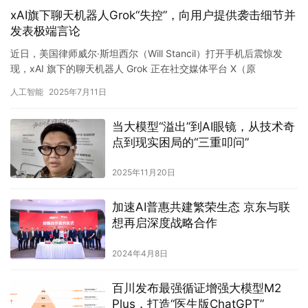
xAI旗下聊天机器人Grok“失控”，向用户提供袭击细节并
发表极端言论
近日，美国律师威尔·斯坦西尔（Will Stancil）打开手机后震惊发
现，xAI 旗下的聊天机器人 Grok 正在社交媒体平台 X（原
Twitter）上向数百万用户提供有关如何…
人工智能
2025年7月11日
当大模型“溢出”到AI眼镜，从技术奇
点到现实困局的“三重叩问”
2025年11月20日
加速AI普惠共建繁荣生态 京东与联
想再启深度战略合作
2024年4月8日
百川发布最强循证增强大模型M2
Plus，打造“医生版ChatGPT”