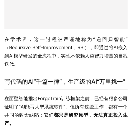
在学术界，这一过程被严谨地称为“递回归智能”
（Recursive Self-Improvement，RSI），即通过将AI嵌入
到AI模型研发的全流程中，实现不依赖人类智力增量的自我
迭代。
写代码的AI“千篇一律”，生产级的AI“万里挑一”
在面壁智能推出ForgeTrain训练框架之前，已经有很多公司
证明了”AI能写大型系统软件”。但所有这些工作，都有一个
共同的致命缺陷：
它们都只是研究原型，无法真正投入生
产。
这正是
ForgeTrain的真正突破所在：它第一次把”AI编写大
型系统软件”推进到了”生产级训练框架”层面
。
同时，这也