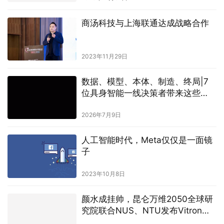
2023年11月29日
数据、模型、本体、制造、终局|7
位具身智能一线决策者带来这些
「非共识」
2026年7月9日
人工智能时代，Meta仅仅是一面镜
子
2023年10月8日
颜水成挂帅，昆仑万维2050全球研
究院联合NUS、NTU发布Vitron，
奠定通用视觉多模态大模型终极形
态
2024年4月25日