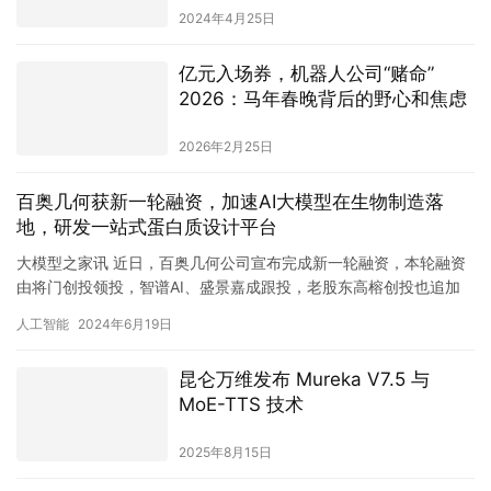
亿元入场券，机器人公司“赌命”
2026：马年春晚背后的野心和焦虑
2026年2月25日
百奥几何获新一轮融资，加速AI大模型在生物制造落
地，研发一站式蛋白质设计平台
大模型之家讯 近日，百奥几何公司宣布完成新一轮融资，本轮融资
由将门创投领投，智谱AI、盛景嘉成跟投，老股东高榕创投也追加
投资。这笔资金将主要用于推动生成式AI大模型在生物制造领域的…
人工智能
2024年6月19日
昆仑万维发布 Mureka V7.5 与
MoE-TTS 技术
2025年8月15日
中国首批可信AI代码大模型出炉：
阿里云、华为、智谱等获高评级，