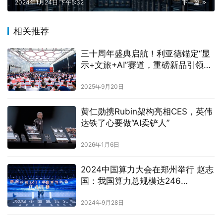
2024年1月24日 下午5:32
下一篇
相关推荐
三十周年盛典启航！利亚德锚定“显
示+文旅+AI”赛道，重磅新品引领未
来
2025年9月20日
黄仁勋携Rubin架构亮相CES，英伟
达铁了心要做“AI卖铲人”
2026年1月6日
2024中国算力大会在郑州举行 赵志
国：我国算力总规模达246
EFLOPS，算力应用超过1.3万个
2024年9月28日