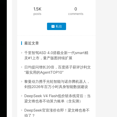
1.5K
0
posts
comments
私信
最近文章
千里智驾ASD 4.0搭载全新一代smart精
灵#1上市，量产版图持续扩展
日均提问增长20倍，百度搭子获评沙利文
“最实用的AgentTOP10”
黎曼动力携手光轮智能与诺亦腾机器人，
剑指2026年百万小时具身智能数据建设
DeepSeek V4 Flash低价斩杀线背后：当
梁文锋也卷不动算力账单（含实测）
DeepSeek官宣涨价在即！梁文峰也卷不
动了？