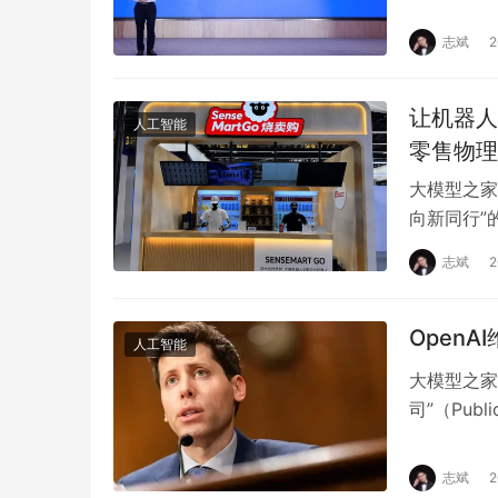
景的智能化
志斌
让机器人从
人工智能
零售物理
大模型之家
向新同行”的
统。它连接
志斌
Open
人工智能
大模型之家
司”（Publ
系。…
志斌