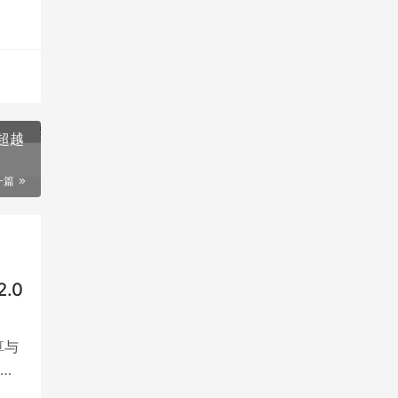
超越
一篇
.0
算与
发