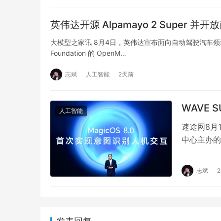
英伟达开源 Alpamayo 2 Super
大模型之家讯 8月4日，英伟达宣布面向自动驾驶汽车领域推出开
Foundation 的 OpenM…
志斌
人工智能
2天前
WAVE
人工智能
速途网8月
中心主办的
深度学习技
志斌