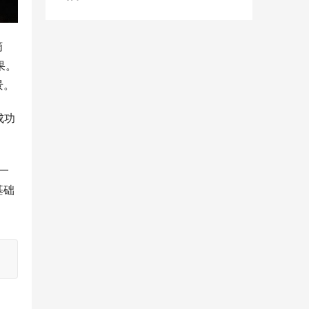
摘
果。
景。
成功
一
基础