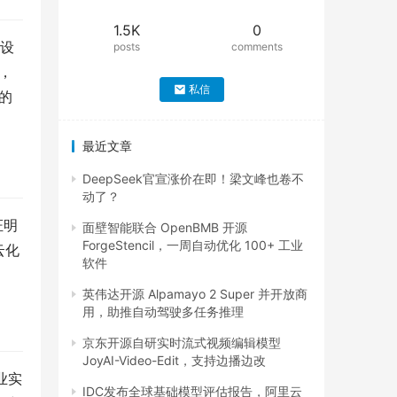
1.5K
0
品设
posts
comments
，
私信
品的
最近文章
DeepSeek官宣涨价在即！梁文峰也卷不
动了？
证明
面壁智能联合 OpenBMB 开源
ForgeStencil，一周自动优化 100+ 工业
云化
软件
英伟达开源 Alpamayo 2 Super 并开放商
用，助推自动驾驶多任务推理
京东开源自研实时流式视频编辑模型
JoyAI-Video-Edit，支持边播边改
业实
IDC发布全球基础模型评估报告，阿里云