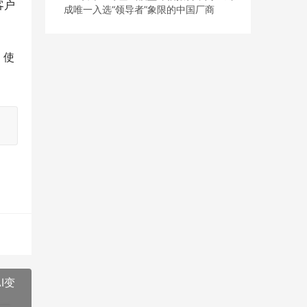
客户
成唯一入选“领导者”象限的中国厂商
，使
I变