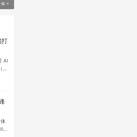
一篇
端打
 AI
（北
锋
全体
IA