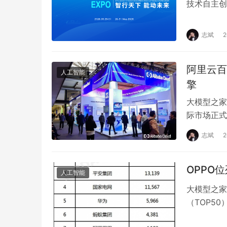
技术自主创
域，推出全
志斌
阿里云百
人工智能
擎
大模型之家
际市场正式
融、医…
志斌
OPPO
人工智能
大模型之家
（TOP50
一一家以智