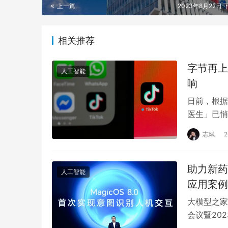
上一篇
2023年8月22日 下
相关推荐
字节再上
人工智能
响
日前，根据T
医生」已悄
京）有限公
志斌
助力新药
人工智能
应用案例
大模型之家
会议暨20