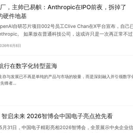
厂，主帅已易帜：Anthropic在IPO前夜，拆掉了
I的硬件地基
penAI自研芯片项目002号员工Clive Chan在X平台宣布，自己
nthropic。 如果放在普通科技公司，这或许只是一次再正常不
但放…
2026年6月8日
健航行在数字化转型蓝海
生存与发展已不再是单纯的产品与市场的较量，而是深刻融入并引领数字
的先锋者…
 智启未来 2026智博会中国电子亮点抢先看
—5月31日，中国电子精彩亮相2026智博会，全景展示中央企业