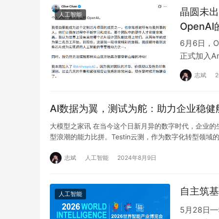
晶圆未出
人工智能
OpenA
6月6日，O
正式加入A
人才流动。
志斌
AI数据为翼，测试为舵：助力企业稳
大模型之家讯 在当今这个日新月异的数字时代，企业的
型浪潮的能力比拼。Testin云测，作为数字化转型领域
志斌
人工智能
2024年8月9日
自主筑基
人工智能
5月28日