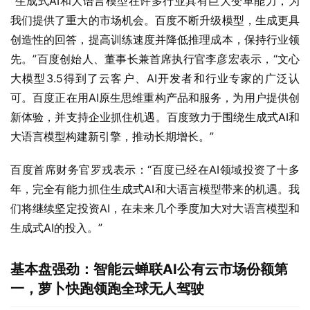
“生成式AI和大语言模型在许多行业具有巨大变革能力，为
我们提供了重大的市场机会。百度不断升级模型，生成更具
创造性的回答，提高训练速度并降低推理成本，保持行业领
先。”百度创始人、董事长兼首席执行官李彦宏表示，“文心
大模型3.5得到了云客户、AI开发者和行业专家的广泛认
可。百度正在用AI原生思维重构产品和服务，为用户提供创
新体验，并支持企业抓住机遇。百度致力于围绕生成式AI和
大语言模型构建新引擎，推动长期增长。”
百度首席财务官罗戎表示：“百度已经在AI领域投资了十多
年，完全有能力抓住生成式AI和大语言模型带来的机遇。我
们将继续坚定投资AI，在未来几个季度加大对大语言模型和
生成式AI的投入。”
基本盘强劲：智能云蝉联AI公有云市场份额第
一，萝卜快跑领跑全球无人驾驶