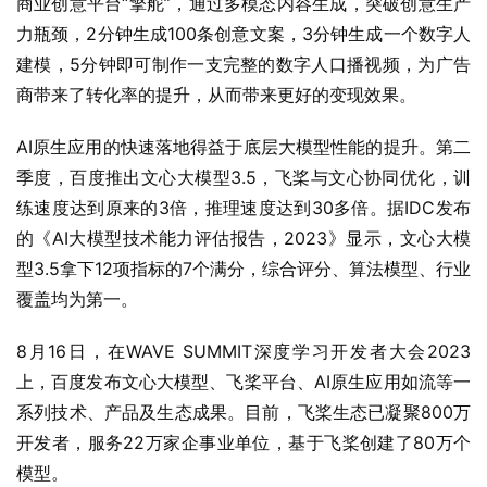
商业创意平台“擎舵”，通过多模态内容生成，突破创意生产
力瓶颈，2分钟生成100条创意文案，3分钟生成一个数字人
建模，5分钟即可制作一支完整的数字人口播视频，为广告
商带来了转化率的提升，从而带来更好的变现效果。
AI原生应用的快速落地得益于底层大模型性能的提升。第二
季度，百度推出文心大模型3.5，飞桨与文心协同优化，训
练速度达到原来的3倍，推理速度达到30多倍。据IDC发布
的《AI大模型技术能力评估报告，2023》显示，文心大模
型3.5拿下12项指标的7个满分，综合评分、算法模型、行业
覆盖均为第一。
8月16日，在WAVE SUMMIT深度学习开发者大会2023
上，百度发布文心大模型、飞桨平台、AI原生应用如流等一
系列技术、产品及生态成果。目前，飞桨生态已凝聚800万
开发者，服务22万家企事业单位，基于飞桨创建了80万个
模型。