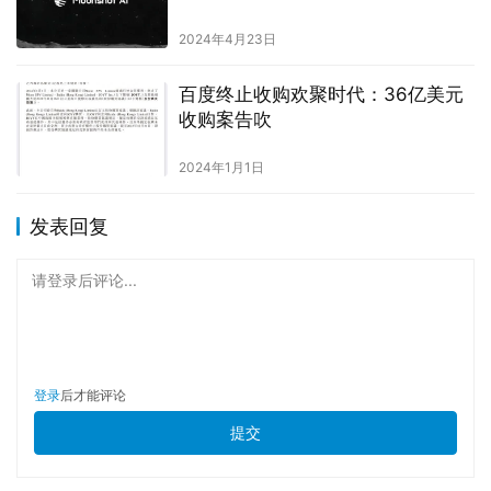
2024年4月23日
百度终止收购欢聚时代：36亿美元
收购案告吹
2024年1月1日
发表回复
请登录后评论...
登录
后才能评论
提交