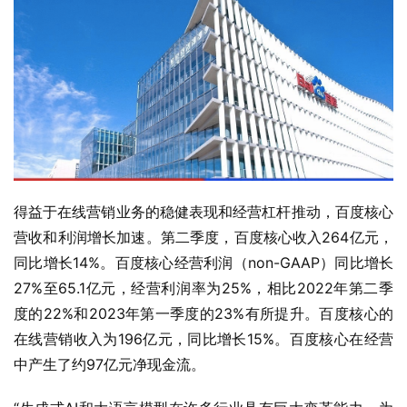
得益于在线营销业务的稳健表现和经营杠杆推动，百度核心
营收和利润增长加速。第二季度，百度核心收入264亿元，
同比增长14%。百度核心经营利润（non-GAAP）同比增长
27%至65.1亿元，经营利润率为25%，相比2022年第二季
度的22%和2023年第一季度的23%有所提升。百度核心的
在线营销收入为196亿元，同比增长15%。百度核心在经营
中产生了约97亿元净现金流。