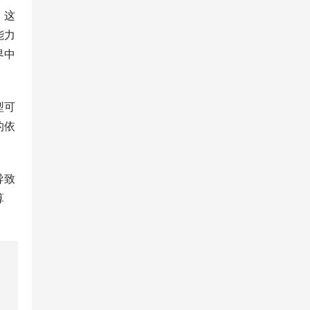
。这
能力
界中
型可
的依
导致
算