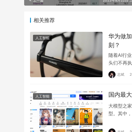
相关推荐
华为做加法
人工智能
刻？
随着AI行
头们不再执
求极致的降
志斌
国内最大
人工智能
大模型之家讯
型。其中，
户提示词或
志斌