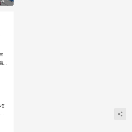
时
巨
端追
大模
用