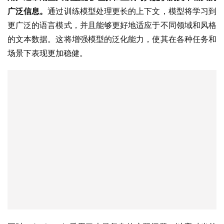
广泛信息。
通过训练模型处理更长的上下文，模型将学习到
更广泛的语言模式，并且能够更好地适应于不同领域和风格
的文本数据。这将增强模型的泛化能力，使其在各种任务和
场景下表现更加稳健。
同时，Anthropic采用了大量复杂的实际问题，以应对当前
模型中已知的弱点，并将答案分类为正确答案、错误答案
（或虚假答案）以及承认不确定性。