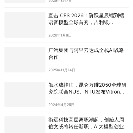
2026年1月8日
广汽集团与阿里云达成全栈AI战略
合作
2025年11月14日
颜水成挂帅，昆仑万维2050全球研
究院联合NUS、NTU发布Vitron，
奠定通用视觉多模态大模型终极形
态
2024年4月25日
衔远科技高层离职潮起，创始人周
伯文或将转任新职，AI大模型创业
潮考验企业生存能力
2024年6月5日
商汤：大装置算力规模超4万P，稳
居国内原生AI云厂商首位