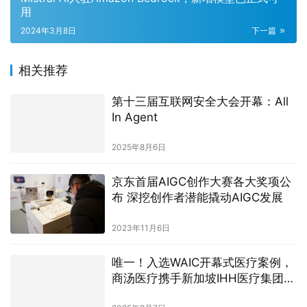
相关推荐
第十三届互联网安全大会开幕：All
In Agent
2025年8月6日
京东首届AIGC创作大赛各大奖项公
布 深挖创作者潜能撬动AIGC发展
2023年11月6日
唯一！入选WAIC开幕式医疗案例，
商汤医疗携手新加坡IHH医疗集团助
力疾病早筛
2025年8月7日
直击 CES 2026：阶跃星辰端到端
语音模型全球首秀，吉利银
河 M9「活人感」对话惊艳出圈