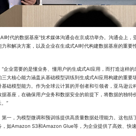
式AI时代的数据基座”技术媒体沟通会在京成功举办。沟通会上，
力和解决方案，以及企业在生成式AI时代构建数据基座的重要
“企业需要的是懂业务、懂用户的生成式AI应用，而打造这样的
三大核心能力涵盖从基础模型训练到生成式AI应用构建的重要
升基础模型能力。作为全球云计算的开创者和引领者，亚马逊云
数据基座，在确保用户业务和数据安全的前提下，将数据的独特
。”
：第一，为模型微调和预训练提供高质量数据处理能力。这包括
mazon S3和Amazon Glue等，为企业提供了高效、快