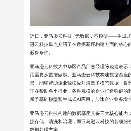
近日，亚马逊云科技 “无数据，不模型——生成
逊云科技重点介绍了在数据基座构建方面的核心能
必备条件。
亚马逊云科技大中华区产品部总经理陈晓建表示：
用需要从数据做起。亚马逊云科技构建数据基座的
景，能够帮助企业轻松应对海量多模态数据，提
正在帮助各个行业、各种规模的企业打造强健的
赋予基础模型和生成式AI应用，加速企业业务增长
亚马逊云科技构建的数据基座具备三大核心能力
据存储、清洗和治理，而亚马逊云科技的各项服务，如A
数据处理方案。