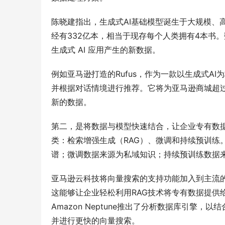
陈晓建指出，生成式AI基础模型诞生于大规模、高
经有332亿本，相当于现存每个人类拥有4本书
生成式 AI 应用产生的新数据。
例如亚马逊打造的Rufus，作为一款以生成式A
并根据对话情境进行推荐。它将为亚马逊商城超过2
新的数据。
第二，是将数据与模型快速结合，让企业专有数
类：检索增强生成（RAG）、微调和持续预训练
谱；微调数据来源为私域知识；持续预训练数据
亚马逊云科技将向量搜索的支持功能加入到主流
这能够让企业轻松利用RAG技术将专有数据提供
Amazon Neptune推出了分析数据库引擎
并进行更快的向量搜索。