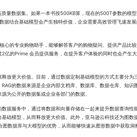
质量数据集。如果一本书按500KB算，现在的500T参数的模
。数据结合基础模型会产生独特价值，企业需要高效管理飞速发展
I为核心的专业购物助手，能够解答客户的购物疑问、提供产品比
亿的Prime 会员提供服务，在提升客户体验的同时也会产生
据释放更大价值。目前，通过数据定制基础模型的方式主要分为
。RAG的数据来源是企业内部文档库、数据库、数据仓库、知识
来源为公开的数据集或企业各部门的数据。
的数据服务中，通过将数据和向量存储在一起来提升数据查询性
给基础模型，从而释放更大价值。此外，亚马逊云科技还为图数
，以结合图数据库与大模型的优势，从而能够快速从图形数据中获取洞