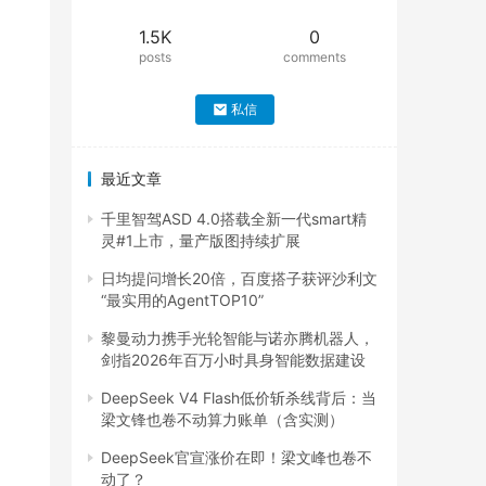
1.5K
0
posts
comments
私信
最近文章
千里智驾ASD 4.0搭载全新一代smart精
灵#1上市，量产版图持续扩展
日均提问增长20倍，百度搭子获评沙利文
“最实用的AgentTOP10”
黎曼动力携手光轮智能与诺亦腾机器人，
剑指2026年百万小时具身智能数据建设
DeepSeek V4 Flash低价斩杀线背后：当
梁文锋也卷不动算力账单（含实测）
DeepSeek官宣涨价在即！梁文峰也卷不
动了？