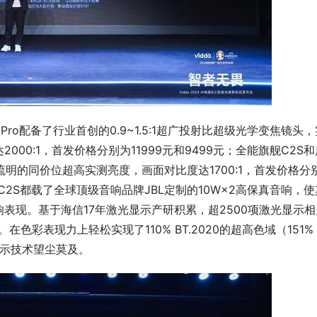
 Pro配备了行业首创的0.9~1.5:1超广投射比超级光学变焦镜头，
000:1，首发价格分别为11999元和9499元；全能旗舰C2S和
0流明的同价位超高实测亮度，画面对比度达1700:1，首发价格分
2 Pro和C2S都载了全球顶级音响品牌JBL定制的10W×2高保真音响，
表现。基于海信17年激光显示产研积累，超2500项激光显示相
在色彩表现力上轻松实现了110% BT.2020的超高色域（151% 
有显示技术望尘莫及。