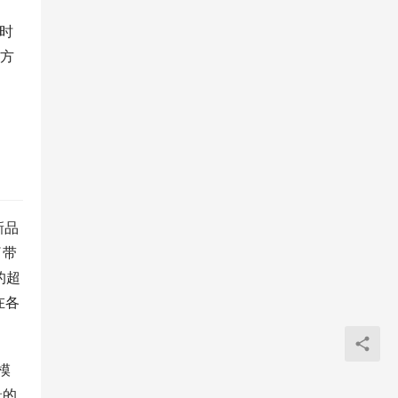
同时
接方
新品
了带
的超
在各
模
景的