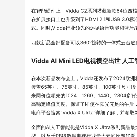
在智能硬件上，Vidda C2系列搭载新款64位
在扩展接口上也升级到了HDMI 2.1和USB 3
式。同时,Vidda行业领先的远场语音功能和蓝
四款新品全部配备可以360°旋转的一体式云台底
Vidda AI Mini LED电视横空出世 
在本次新品发布会上，Vidda还发布了2024欧洲杯官
覆盖65英寸、75英寸、85英寸、100英寸尺寸段
来同价位领先的1024、1260、1440、2304多
高稳定峰值亮度。保证了即使在阳光充足的午后
电商平台搜索“Vidda X Ulrta”详细了解，并
全面的AI人工智能化是Vidda X Ultra系列
型，以及千PB级数据电视行业最大云底座聚好看Ju C