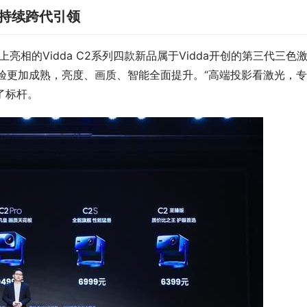
舰持续跨代引领
亮相的Vidda C2系列四款新品属于Vidda开创的第三代三色
验更加成熟，亮度、画质、智能全面提升。“高端投影看激光，
了标杆。