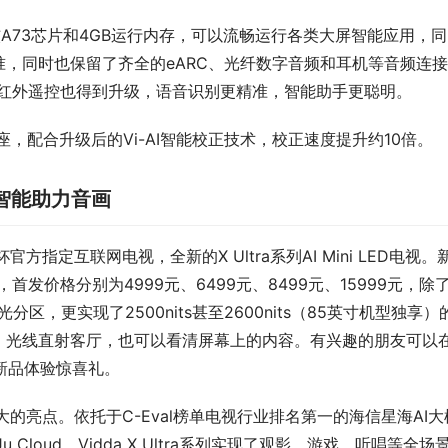
四核A73芯片和4GB运行内存，可以流畅运行各类大屏智能应用，
.0标准，同时也保留了齐全的eARC、光纤数字音频和耳机等音频连
牙/红外遥控也得到升级，语音识别更精准，智能助手更聪明。
座，配合升级后的Vi-AI智能校正技术，校正速度提升约10倍。
人工智能助力音画
方指定互联网电视，全新的X Ultra系列AI Mini LED电视。
，首发价格分别为4999元、6499元、8499元、15999元，除
背光分区，更实现了2500nits甚至2600nits（85英寸机型独享）
，光线直射客厅，也可以看清屏幕上的内容。有兴趣的朋友可以
领取新品体验惊喜礼。
新品最大的亮点。依托于C-Eval榜单电视行业排名第一的海信星海AI大
loud，Vidda X Ultra系列实现了观影、游戏、听唱等全场