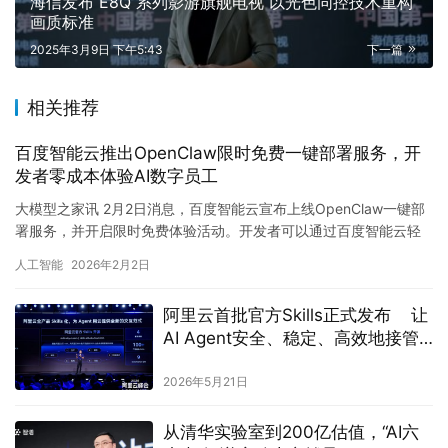
海信发布 E8Q 系列影游旗舰电视 以光色同控技术重构
画质标准
2025年3月9日 下午5:43
下一篇
相关推荐
百度智能云推出OpenClaw限时免费一键部署服务，开
发者零成本体验AI数字员工
大模型之家讯 2月2日消息，百度智能云宣布上线OpenClaw一键部
署服务，并开启限时免费体验活动。开发者可以通过百度智能云轻
量应用服务器，快速部署这款近期在AI开发圈热度颇高的智…
人工智能
2026年2月2日
阿里云首批官方Skills正式发布 让
AI Agent安全、稳定、高效地接管
云端操作
2026年5月21日
从清华实验室到200亿估值，“AI六