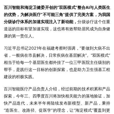
百川智能和海淀卫健委开创的
“
双医模式
”
整合
AI
与人类医生
的优势，为解决医疗
“
不可能三角
”
提供了完美方案，为我国
分级诊疗体系的加速实现注入了新动能，
分级诊疗这个任重
道远的目标有望加速实现，这也将有效帮助居民成为自身健
康的第一责任人。
习近平总书记2021年在福建考察时强调，“要做到大病不出
省，一般病在市县解决，日常疾病在基层解决”。“双医模式”
相当于给每一个基层医生都外挂了一位三甲医院主任级别的
帮手，是践行这一目标的创新探索，也是助力卫生强基工程
建设的积极实践。
百川智能医疗产品负责人介绍，经过前期的技术积累和产品
探索，今年三、四季度百川将加快相关能力的落地验证，加
快产品迭代，未来半年将陆续发布新模型、新产品，秉持
“造医生、改路径、促医学”的理念，让“海淀模式”覆盖到更