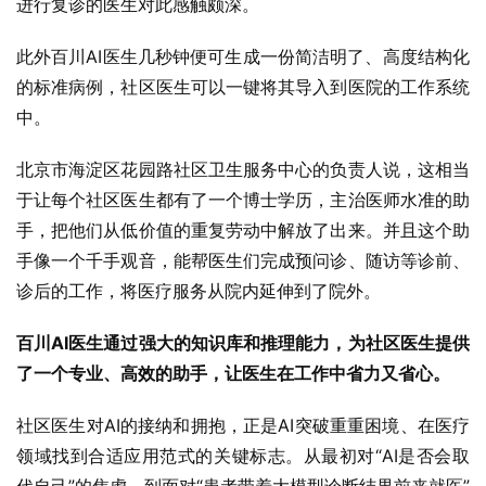
进行复诊的医生对此感触颇深。
此外百川AI医生几秒钟便可生成一份简洁明了、高度结构化
的标准病例，社区医生可以一键将其导入到医院的工作系统
中。
北京市海淀区花园路社区卫生服务中心的负责人说，这相当
于让每个社区医生都有了一个博士学历，主治医师水准的助
手，把他们从低价值的重复劳动中解放了出来。并且这个助
手像一个千手观音，能帮医生们完成预问诊、随访等诊前、
诊后的工作，将医疗服务从院内延伸到了院外。
百川
AI
医生通过强大的知识库和推理能力，为社区医生提供
了一个专业、高效的助手，让医生在工作中省力又省心。
社区医生对AI的接纳和拥抱，正是AI突破重重困境、在医疗
领域找到合适应用范式的关键标志。从最初对“AI是否会取
代自己”的焦虑，到面对“患者带着大模型诊断结果前来就医”