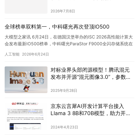
经营网络
2026年7月8日
全球榜单双料第一，中科曙光再次登顶IO500
大模型之家讯 6月24日，在德国汉堡举办的ISC 2026高性能计算大
会发布最新IO500榜单，中科曙光ParaStor F9000全闪存储系统在
生产型全节点和10节点榜单中实现双…
人工智能
2026年6月24日
对标业界头部闭源模型！腾讯混元
发布并开源“混元图像3.0”，参数规
模80B
2025年9月28日
京东云言犀AI开发计算平台接入
Llama 3 8B和70B模型，助力开发
者精调和部署
2024年4月23日