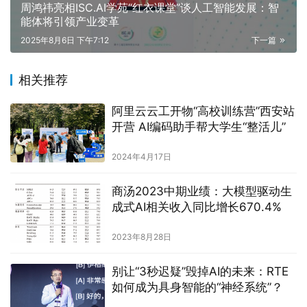
周鸿祎亮相ISC.AI学苑“红衣课堂”谈人工智能发展：智
能体将引领产业变革
2025年8月6日 下午7:12
下一篇
相关推荐
阿里云云工开物“高校训练营”西安站
开营 AI编码助手帮大学生“整活儿”
2024年4月17日
商汤2023中期业绩：大模型驱动生
成式AI相关收入同比增长670.4%
2023年8月28日
别让“3秒迟疑”毁掉AI的未来：RTE
如何成为具身智能的“神经系统”？