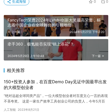
生成海报
0
0
FancyTech荣膺2024年LVMH创新大奖最高荣誉，标
志着中国企业在全球舞台的引领地位
上一篇
2024年5月27日 下午2:20
牵手360，极氪能否实现“锦上添花”？
2024年5月29日 上午10:48
下一篇
相关推荐
150+投资人参加，在百度Demo Day见证中国最早出发
的大模型创业者
“绝对远超全球同类产品”，一位大模型创业者对百度文心一言的表现
不吝夸奖。 这是一家生产效率工具创业公司的负责人，今年5月百
度发起大模型领域创业比赛——“文心杯”，他率先报名参赛并入…