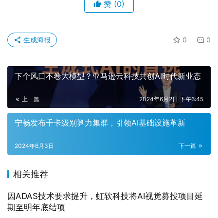
赞
(0)
生成海报
0
0
下个风口不卷大模型？亚马逊云科技共创AI时代新业态
上一篇
2024年6月2日 下午6:45
宁畅发布千卡级别算力集群，引领AI基础设施革新
2024年6月3日
下一篇
相关推荐
因ADAS技术要求提升，虹软科技将AI视觉募投项目延
期至明年底结项