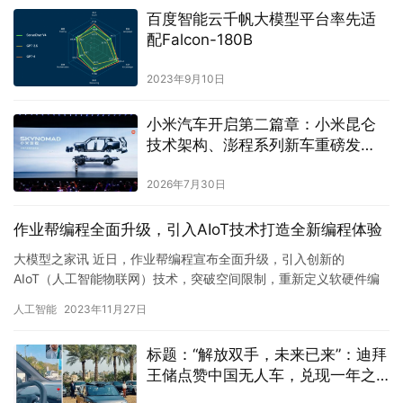
百度智能云千帆大模型平台率先适
配Falcon-180B
2023年9月10日
小米汽车开启第二篇章：小米昆仑
技术架构、澎程系列新车重磅发
布，完成双系列完整布局
2026年7月30日
作业帮编程全面升级，引入AIoT技术打造全新编程体验
大模型之家讯 近日，作业帮编程宣布全面升级，引入创新的
AIoT（人工智能物联网）技术，突破空间限制，重新定义软硬件编
程交互体验。升级后，作业帮编程将采用“TAD”闭环服务模式，覆
人工智能
2023年11月27日
盖…
标题：“解放双手，未来已来”：迪拜
王储点赞中国无人车，兑现一年之
约的全球技术亮相