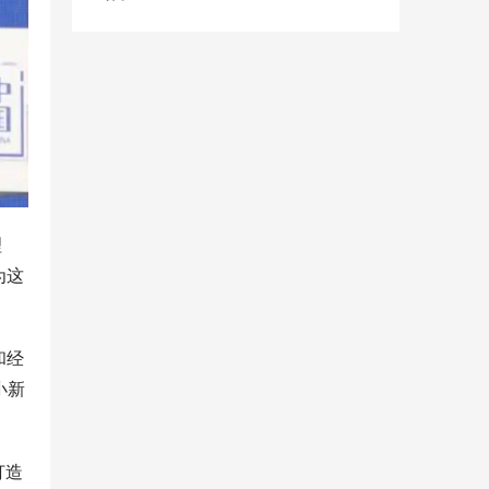
理
为这
和经
小新
打造