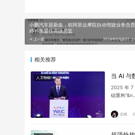
小鹏汽车迎新血，前阿里达摩院自动驾驶业务负
婷婷加盟任高级总监
上一篇
2024年6月20日 上午
相关推荐
当 AI 
人工智能
2025 年
础重构”&n
志斌
超强外放 