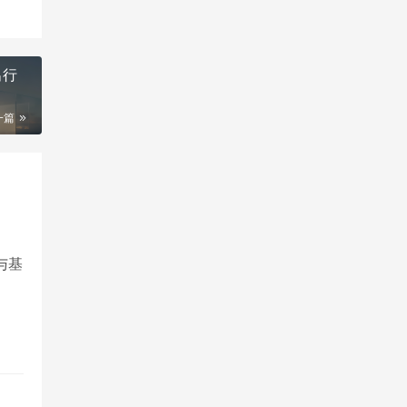
出行
一篇
与基