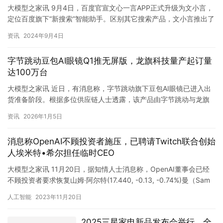
大模型之家讯 9月4日，百度官宣文心一言APP正式升级为文小言，
定位百度旗下“新搜索”智能助手。区别其它搜索产品，文小言推出了
富媒体搜索、多模态输入、文本与图片创作、高拟真数字人等…
资讯
2024年9月4日
字节跳动豆包AI眼镜Q1推无屏版，龙旗科技量产起订量
达100万台
大模型之家讯 近日，有消息称，字节跳动旗下豆包AI眼镜已进入出
货准备阶段。根据多位供应链人士透露，该产品由字节跳动与龙旗
科技联合研发，立项时间不足一年，目前量产工作由龙旗南昌工厂
资讯
2026年1月5日
负…
消息称OpenAI不顾投资者施压，已聘请Twitch联合创始
人埃米特•希尔担任临时CEO
大模型之家讯 11月20日，据知情人士消息称，OpenAI董事会已经
不顾投资者要求恢复山姆·阿尔特(17.440, -0.13, -0.74%)曼（Sam
Altman）CEO和董…
人工智能
2023年11月20日
2025三星家电新品发布会举行，全