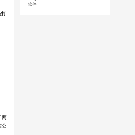
软件
会打
了两
信公