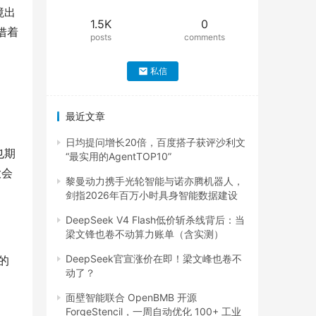
境出
1.5K
0
借着
posts
comments
私信
最近文章
日均提问增长20倍，百度搭子获评沙利文
也期
“最实用的AgentTOP10”
大会
黎曼动力携手光轮智能与诺亦腾机器人，
剑指2026年百万小时具身智能数据建设
DeepSeek V4 Flash低价斩杀线背后：当
梁文锋也卷不动算力账单（含实测）
DeepSeek官宣涨价在即！梁文峰也卷不
的
动了？
面壁智能联合 OpenBMB 开源
ForgeStencil，一周自动优化 100+ 工业