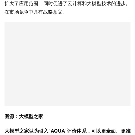
图源：大模型之家
大模型之家认为引入“AQUA”评价体系，可以更全面、更准
确地了解大模型的能力和性能，为未来的研究和应用提供了
更为泛化的评估标准。