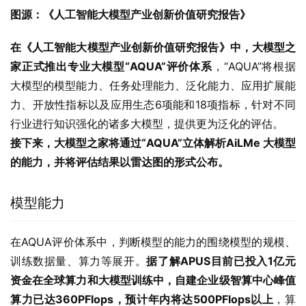
图源：《人工智能大模型产业创新价值研究报告》
在《人工智能大模型产业创新价值研究报告》中，大模型之
家正式推出专业大模型“AQUA”评价体系
，“AQUA”将根据
大模型的模型能力、任务处理能力、泛化能力、应用扩展能
力、开放性指标以及应用生态6项能和18项指标，针对不同
行业进行知识强化的诸多大模型，提供更为泛化的评估。
接下来，大模型之家将通过“AQUA”立体解析AiLMe 大模型
的能力，并将评估结果以雷达图的形式公布。
模型能力
在AQUA评价体系中，判断模型的能力的围绕模型的规模、
训练数据量、算力等展开。
据了解APUS目前已投入1亿元
资金在全球算力和大模型训练中，自建企业级智算中心峰值
算力已达360PFlops，预计年内将达500PFlops以上
，算