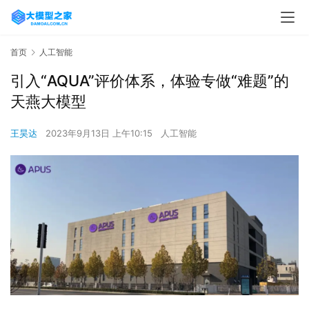
首页
人工智能
引入“AQUA”评价体系，体验专做“难题”的
天燕大模型
王昊达
2023年9月13日 上午10:15
人工智能