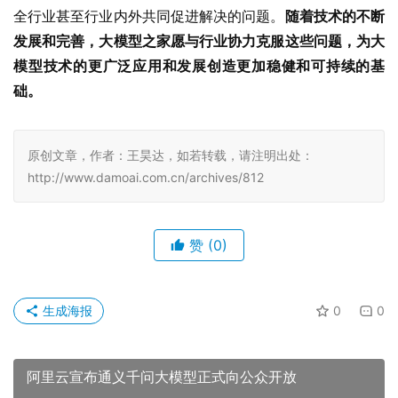
础。
原创文章，作者：王昊达，如若转载，请注明出处：
http://www.damoai.com.cn/archives/812
赞
(0)
生成海报
0
0
阿里云宣布通义千问大模型正式向公众开放
上一篇
2023年9月13日 上午10:01
iPhone 15全系C口“上岛”，最大看点是影像全面升级｜