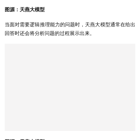
图源：天燕大模型
当面对需要逻辑推理能力的问题时，天燕大模型通常在给出
回答时还会将分析问题的过程展示出来。