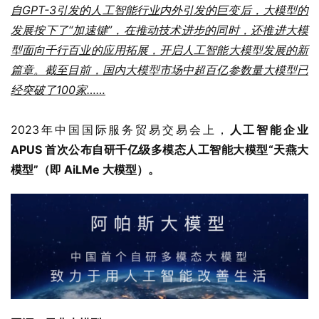
自GPT-3引发的人工智能行业内外引发的巨变后，大模型的
发展按下了“加速键”，在推动技术进步的同时，还推进大模
型面向千行百业的应用拓展，开启人工智能大模型发展的新
篇章。截至目前，国内大模型市场中超百亿参数量大模型已
经突破了100家……
2023年中国国际服务贸易交易会上，
人工智能企业
APUS 首次公布自研千亿级多模态人工智能大模型“天燕大
模型”（即 AiLMe 大模型）。