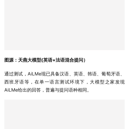
图源：天燕大模型(英语+法语混合提问）
通过测试，AiLMe现已具备汉语、英语、韩语、葡萄牙语、
西班牙语等，在单一语言测试环境下，大模型之家发现
AiLMe给出的回答，普遍与提问语种相同。