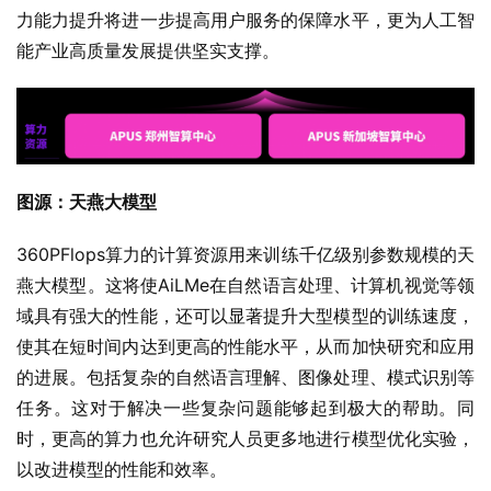
力能力提升将进一步提高用户服务的保障水平，更为人工智
能产业高质量发展提供坚实支撑。
图源：天燕大模型
360PFlops算力的计算资源用来训练千亿级别参数规模的天
燕大模型。这将使AiLMe在自然语言处理、计算机视觉等领
域具有强大的性能，还可以显著提升大型模型的训练速度，
使其在短时间内达到更高的性能水平，从而加快研究和应用
的进展。包括复杂的自然语言理解、图像处理、模式识别等
任务。这对于解决一些复杂问题能够起到极大的帮助。同
时，更高的算力也允许研究人员更多地进行模型优化实验，
以改进模型的性能和效率。