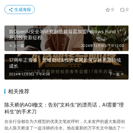
生成海报
0
0
前OpenAI安全与研究副总裁翁荔加盟Fellows Fund，
开启投资新征程
上一篇
2024年12月9日 下午12:00
17周年正青春：思维财经&投资者网如何穿越周期持续
成长
2024年12月9日 下午4:56
下一篇
相关推荐
陈天桥的AGI檄文：告别“文科生”的漂亮话，AI需要“理
科生”的手术刀
在全行业都在为大模型的优美文笔欢呼时，久未发声的盛大集团创
始人陈天桥泼了一盆冷静的冷水。他在最新的万字长文中抛出了一