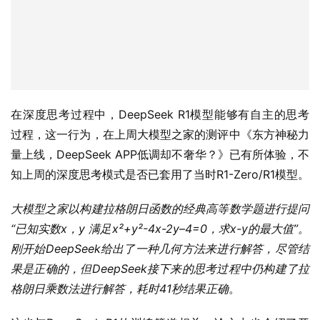
在深度思考过程中，DeepSeek R1模型能够有自主的思考
过程，这一行为，在上周大模型之家的测评中《东方神秘力
量上线，DeepSeek APP低调却不奢华？》已有所体验，不
知上周的深度思考模式是否已套用了当时R1-Zero/R1模型。
大模型之家以构建拉格朗日函数的经典高等数学题进行提问
“已知实数x，y 满足x²+y²-4x-2y–4=0，求x-y的最大值”。
刚开始DeepSeek给出了一种几何方法来进行解答，尽管结
果是正确的，但DeepSeek接下来的思考过程中仍构建了拉
格朗日乘数法进行解答，耗时41秒结果正确
。