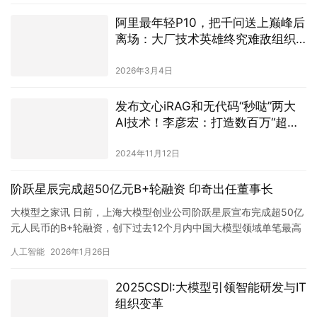
阿里最年轻P10，把千问送上巅峰后
离场：大厂技术英雄终究难敌组织
焦虑
2026年3月4日
发布文心iRAG和无代码“秒哒”两大
AI技术！李彦宏：打造数百万“超级
有用”的应用
2024年11月12日
阶跃星辰完成超50亿元B+轮融资 印奇出任董事长
大模型之家讯 日前，上海大模型创业公司阶跃星辰宣布完成超50亿
元人民币的B+轮融资，创下过去12个月内中国大模型领域单笔最高
融资纪录。本轮融资由上国投先导基金、国寿股权、浦东创投、…
人工智能
2026年1月26日
2025CSDI:大模型引领智能研发与IT
组织变革