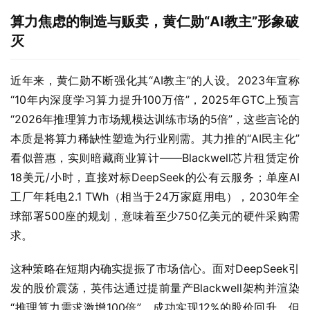
算力焦虑的制造与贩卖，黄仁勋“AI教主”形象破
灭
近年来，黄仁勋不断强化其“AI教主”的人设。2023年宣称
“10年内深度学习算力提升100万倍”，2025年GTC上预言
“2026年推理算力市场规模达训练市场的5倍”，这些言论的
本质是将算力稀缺性塑造为行业刚需。其力推的“AI民主化”
看似普惠，实则暗藏商业算计——Blackwell芯片租赁定价
18美元/小时，直接对标DeepSeek的公有云服务；单座AI
工厂年耗电2.1 TWh（相当于24万家庭用电），2030年全
球部署500座的规划，意味着至少750亿美元的硬件采购需
求。
这种策略在短期内确实提振了市场信心。面对DeepSeek引
发的股价震荡，英伟达通过提前量产Blackwell架构并渲染
“推理算力需求激增100倍”，成功实现12%的股价回升。但