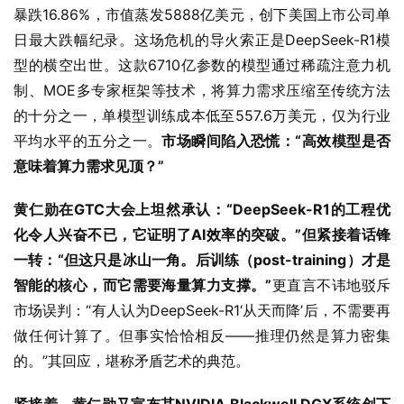
暴跌16.86%，市值蒸发5888亿美元，创下美国上市公司单
日最大跌幅纪录。这场危机的导火索正是DeepSeek-R1模
型的横空出世。这款6710亿参数的模型通过稀疏注意力机
制、MOE多专家框架等技术，将算力需求压缩至传统方法
的十分之一，单模型训练成本低至557.6万美元，仅为行业
平均水平的五分之一。
市场瞬间陷入恐慌：“高效模型是否
意味着算力需求见顶？”
黄仁勋在GTC大会上坦然承认：“DeepSeek-R1的工程优
化令人兴奋不已，它证明了AI效率的突破。”但紧接着话锋
一转：“但这只是冰山一角。后训练（post-training）才是
智能的核心，而它需要海量算力支撑。”
更直言不讳地驳斥
市场误判：“有人认为DeepSeek-R1‘从天而降’后，不需要再
做任何计算了。但事实恰恰相反——推理仍然是算力密集
的。”其回应，堪称矛盾艺术的典范。