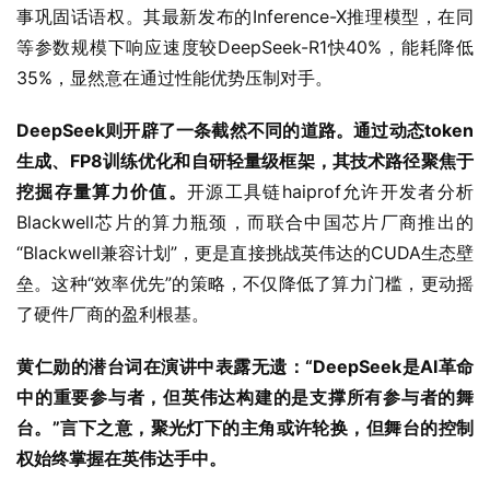
事巩固话语权。其最新发布的Inference-X推理模型，在同
等参数规模下响应速度较DeepSeek-R1快40%，能耗降低
35%，显然意在通过性能优势压制对手。
DeepSeek则开辟了一条截然不同的道路。通过动态token
生成、FP8训练优化和自研轻量级框架，其技术路径聚焦于
挖掘存量算力价值。
开源工具链haiprof允许开发者分析
Blackwell芯片的算力瓶颈，而联合中国芯片厂商推出的
“Blackwell兼容计划”，更是直接挑战英伟达的CUDA生态壁
垒。这种“效率优先”的策略，不仅降低了算力门槛，更动摇
了硬件厂商的盈利根基。
黄仁勋的潜台词在演讲中表露无遗：“DeepSeek是AI革命
中的重要参与者，但英伟达构建的是支撑所有参与者的舞
台。”言下之意，聚光灯下的主角或许轮换，但舞台的控制
权始终掌握在英伟达手中。