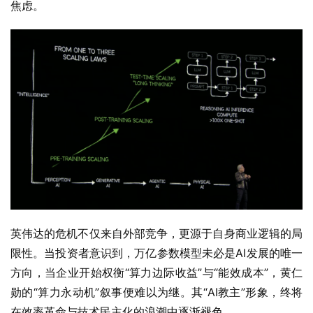
焦虑。
英伟达的危机不仅来自外部竞争，更源于自身商业逻辑的局
限性。当投资者意识到，万亿参数模型未必是AI发展的唯一
方向，当企业开始权衡“算力边际收益”与“能效成本”，黄仁
勋的“算力永动机”叙事便难以为继。其“AI教主”形象，终将
在效率革命与技术民主化的浪潮中逐渐褪色。