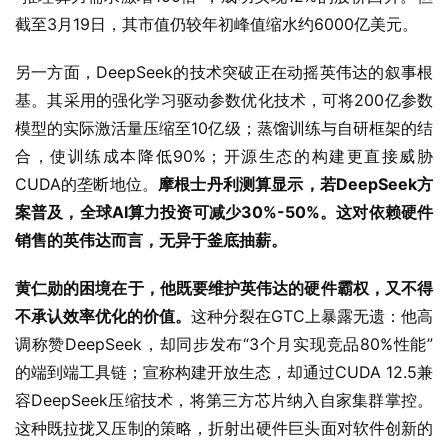
截至3月19日，其市值仍较年初峰值缩水约6000亿美元。
另一方面，DeepSeek的技术突破正在动摇英伟达的叙事根
基。其采用的强化学习驱动参数优化技术，可将200亿参数
模型的实际激活量压缩至10亿级；蒸馏训练与自研框架的结
合，使训练成本降低90%；开源生态的构建更直接威胁
CUDA的垄断地位。
摩根士丹利测算显示，若DeepSeek方
案普及，全球AI算力投资可减少30%-50%。这对依赖硬件
销售的英伟达而言，无异于釜底抽薪。
黄仁勋的困境在于，他既要维护英伟达的硬件霸权，又不得
不承认效率优化的价值。
这种分裂在GTC上暴露无遗：他高
调称赞DeepSeek，却同步发布“3个月实现竞品80%性能”
的端到端工具链；宣称构建开放生态，却通过CUDA 12.5兼
容DeepSeek压缩技术，将第三方芯片纳入自家集群掌控。
这种既拉拢又压制的策略，折射出硬件巨头面对软件创新的