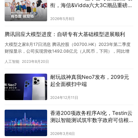
衔，海信&Vidda六大3C潮品重磅发
布
2026年5月8日
腾讯回应大模型进度：自研专有大基础模型进展顺利
大模型之家8月17日消息 腾讯控股（00700.HK）2023年第二季度
财报显示，公司实现营收1492.08亿元（人民币，下同），同比增
长11%，环比下降1%；非通用会计准则下，净…
人工智能
2023年8月20日
耐玩战神真我Neo7发布，2099元
起全面横扫中端
2024年12月11日
香港200项政务程序AI化，Testin云
测以智能测试筑牢数字政府可信根
基
2026年3月6日