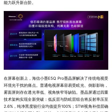
能力跃升新台阶。
在屏幕创新上，海信小墨E5Q Pro墨晶屏解决了传统电视受
环境光干扰的痛点。普通电视屏幕容易受眩光、倒影影响，
雾面屏则存在透光率低、视角狭窄等缺陷。墨晶屏通过四重
技术架构实现全新突破：低反层与防眩层组合将反射率压至
2.6%，纯净黑度较行业均值提升100%；STW视角补偿层确