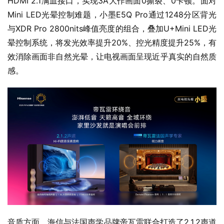
HDMI 2.1满血接口，实现3A大作画面0撕裂、0卡顿。面对
Mini LED光晕控制难题，小墨E5Q Pro通过1248分区背光
与XDR Pro 2800nits峰值亮度的组合，叠加U+Mini LED光
晕控制系统，将发光效率提升20%、控光精度提升25%，有
效消除画面非自然光晕，让电视画面呈现近乎真实的自然质
感。
音质方面，海信与法国声学品牌帝瓦雷联合打造了2.1.2声道