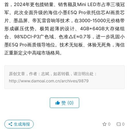
首，2024年更包揽销量、销售额及Mini LED市占率三项冠
军。此次全面升级的海信小墨E5Q Pro依托信芯AI画质芯
片、墨晶屏、帝瓦雷音响等技术，在3000-15000元价格带
形成碾压优势。极简超薄的设计、4GB+64GB大存储组
合、98%DCI-P3广色域、色准△E≈0.7等，进一步巩固小
墨E5Q Pro画质领导地位。技术无短板、体验无死角，海信
正重新定义中高端市场格局。
原创文章，作者：志斌，如若转载，请注明出处：
http://www.damoai.com.cn/archives/9879
赞
(0)
生成海报
0
0