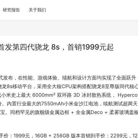
研究报告
关于我们
，全球首发第四代骁龙 8s，首销1999元起
4 Pro正式发布，在性能、游戏体验、续航和设计方面均实现了全面跃升
龙8s移动平台，采用全大核CPU架构搭配骁龙8至尊版同代核
上最大 6000mm² 双环路 3D 冰封散热系统， Hypercor
。内置行业最大的7550mAh小米金沙江电池，续航测试超两
宝。同档罕见的旗舰级金属边框 + 全金属Deco + 柔雾玻璃盖
首销到手价：1999元，16GB + 256GB 版本首销到手价：2299元，12G