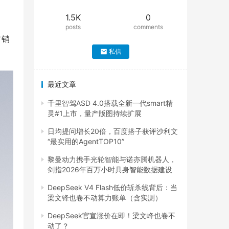
：
1.5K
0
posts
comments
首销
私信
最近文章
千里智驾ASD 4.0搭载全新一代smart精
灵#1上市，量产版图持续扩展
日均提问增长20倍，百度搭子获评沙利文
“最实用的AgentTOP10”
黎曼动力携手光轮智能与诺亦腾机器人，
剑指2026年百万小时具身智能数据建设
DeepSeek V4 Flash低价斩杀线背后：当
梁文锋也卷不动算力账单（含实测）
DeepSeek官宣涨价在即！梁文峰也卷不
动了？