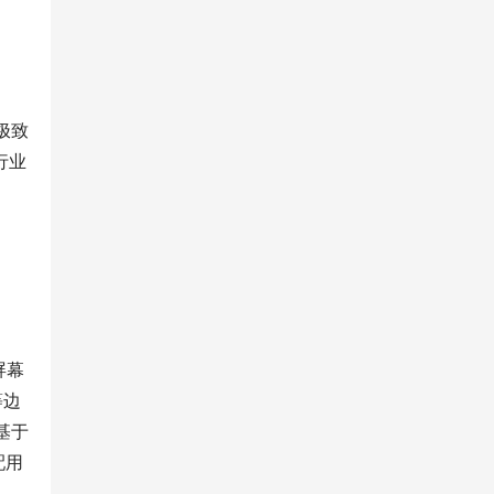
极致
超行业
屏幕
边 
可基于
配用