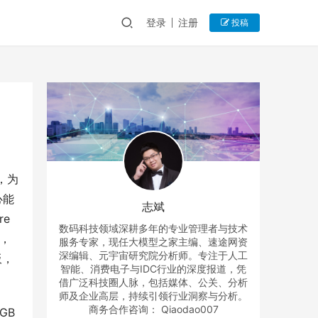
登录
注册
投稿
，为
心能
志斌
e 
数码科技领域深耕多年的专业管理者与技术
天，
服务专家，现任大模型之家主编、速途网资
深编辑、元宇宙研究院分析师。专注于人工
板，
智能、消费电子与IDC行业的深度报道，凭
借广泛科技圈人脉，包括媒体、公关、分析
师及企业高层，持续引领行业洞察与分析。
商务合作咨询： Qiaodao007
B 