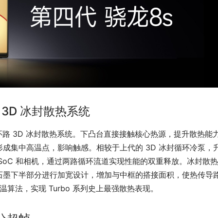
 3D 冰封散热系统
m² 双环路 3D 冰封散热系统。下凸台直接接触核心热源，提升散热能
成集中高温点，影响触感。相较于上代的 3D 冰封循环冷泵，
 SoC 和相机，通过两路循环流道实现性能的双重释放。冰封散
石墨下半部分进行加宽设计，增加与中框的搭接面积，使热传导
温算法，实现 Turbo 系列史上最强散热表现。