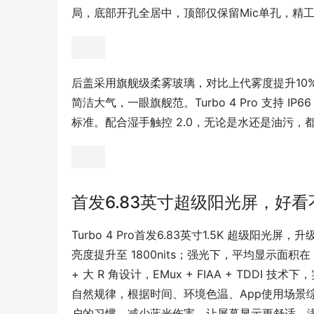
局，底部开孔全居中，顶部仅保留Mic单孔，精
后盖采用旗舰级柔雾玻璃，对比上代雾度提升10
简洁大气，一眼旗舰范。Turbo 4 Pro 支持 IP66
标准。配合湿手触控 2.0，无论是水还是油污，
首发6.83英寸超级阳光屏，好看
Turbo 4 Pro首发6.83英寸1.5K 超级
亮度提升至 1800nits；强光下，平均显示面积在 
+ 大 R 角设计，EMux + FIAA + TDDI 
自然规律，根据时间、环境色温、App使用场景
户的习惯，减少蓝光伤害，让屏幕显示更舒适，满足用