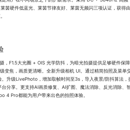
了莱茵硬件低蓝光、莱茵节律友好、莱茵无频闪三项认证，获得
证。
验
万像素主摄，F1.5大光圈 + OIS 光学防抖，为暗光拍摄提供足够硬件保
 光学品质级变焦，画质更清晰。全新升级相机 UI。通过精简拍照及菜单
级LivePhoto，增加取帧时间至3s，导入夜景/防抖算法，
台分享。更支持AI画质修复、AI扩图、魔法消除、反光消除、
o 4 Pro都能为用户带来出色的拍照体验。