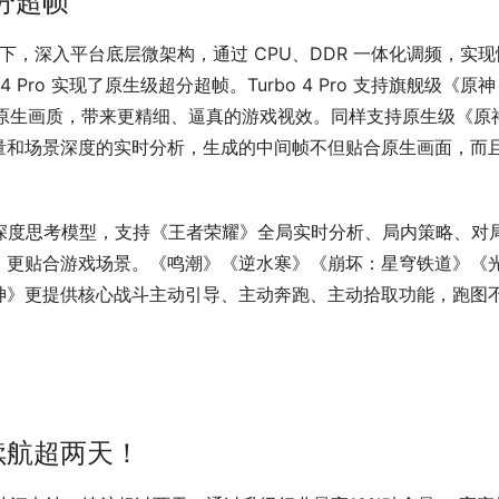
分超帧
引擎强强联合下，深入平台底层微架构，通过 CPU、DDR 一体化调频，实
 Pro 实现了原生级超分超帧。Turbo 4 Pro 支持旗舰级《原神 
戏原生画质，带来更精细、逼真的游戏视效。同样支持原生级《原神
动矢量和场景深度的实时分析，生成的中间帧不但贴合原生画面，而
k R1 深度思考模型，支持《王者荣耀》全局实时分析、局内策略、对
、更贴合游戏场景。《鸣潮》《逆水寒》《崩坏：星穹铁道》《
神》更提供核心战斗主动引导、主动奔跑、主动拾取功能，跑图
续航超两天！