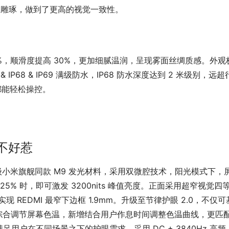
工雕琢，做到了更高的视觉一致性。
%，顺滑度提高 30%，更加细腻温润，呈现雾面丝绸质感。外观
 & IP68 & IP69 满级防水，IP68 防水深度达到 2 米级别，远
都能轻松操控。
不好惹
阳光屏，升级小米旗舰同款 M9 发光材料，采用双微腔技术，阳光模式下，
25% 时，即可激发 3200nits 峰值亮度。正面采用超窄视觉四等
技术下，实现 REDMI 最窄下边框 1.9mm。升级至节律护眼 2.0，不仅
综合调节屏幕色温，新增结合用户作息时间调整色温曲线，更匹
户在不同场景之下的护眼需求。采用 DC + 3840Hz 高频 