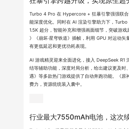
狂暴引擎跨越升级，实现原生超
Turbo 4 Pro 在 Hypercore + 狂暴
能深度优化。同时在 AI 渲染引擎助力下，Turbo 4
1.5K 超分，智能补充和增强画面细节，突破游
》《崩坏·星穹铁道》插帧，利用 GPU 对运
有更低延迟和更优功耗表现。
AI 游戏精灵迎来全面进化，接入 DeepSee
结等辅助功能，深度对局分析，给出建议更及时
遇》等多款热门游戏提供了自动奔跑功能。《原
费力，资源统统装入囊中。
行业最大7550mAh电池，这次