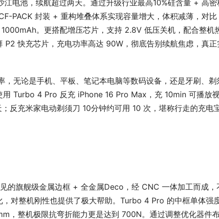
小米金沙江电池，续航超过两天。通过升级行业最高10%硅含量 + 高密
CF-PACK 封装 + 重构堆叠体系实现容量增大，体积减薄，对比 
增加 1000mAh。更搭配增压芯片，支持 2.8V 低压关机，配合整机
P2 快充芯片，充电功率高达 90W，彻底告别续航焦虑，真正
W 反充功率，无论是手机、平板、笔记本电脑等数码设备，还是牙刷、剃
4 Pro 反充 iPhone 16 Pro Max，充 10min 可播放视
.5 天；反充米家电动剃须刀 10分钟约可用 10 次，堪称行走的充电
罕见的旗舰级金属边框 + 全金属Deco，经 CNC 一体加工而成，
整机刚性也提供了极大帮助。Turbo 4 Pro 的中框单体强
N/mm，整机极限抗弯折能力更是达到 700N。通过调整优化器件