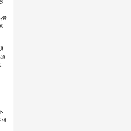
极
热管
实
须
频 
宝。
不
度相
布