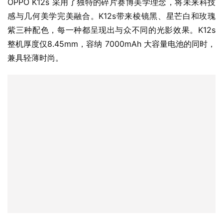
OPPO K12s 采用了独特的碎片赛博美学理念，将未来科技
感与几何美学完美融合。K12s带来棱镜黑、星芒白和玫瑰
紫三种配色，每一种都呈现出与众不同的光影效果。K12s 
整机厚度仅8.45mm，容纳 7000mAh 大容量电池的同时，
兼具轻薄时尚。
OPPO K12s 配备了 6.67 英寸 120Hz 高亮护眼 OLED 直
屏，显示清晰出色，色彩表现不输旗舰。K12s 最高支持