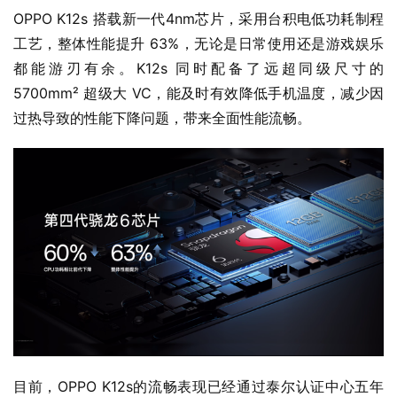
OPPO K12s 搭载新一代4nm芯片，采用台积电低功耗制程
工艺，整体性能提升 63%，无论是日常使用还是游戏娱乐
都能游刃有余。K12s 同时配备了远超同级尺寸的 
5700mm² 超级大 VC，能及时有效降低手机温度，减少因
过热导致的性能下降问题，带来全面性能流畅。
目前，OPPO K12s的流畅表现已经通过泰尔认证中心五年