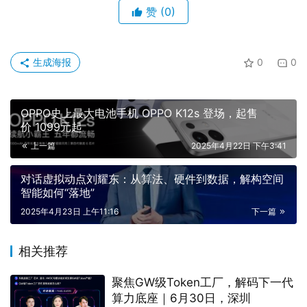
OPPO史上最大电池手机 OPPO K12s 登场，起售
价 1099元起
上一篇
2025年4月22日 下午3:41
对话虚拟动点刘耀东：从算法、硬件到数据，解构空间
智能如何“落地”
2025年4月23日 上午11:16
下一篇
相关推荐
聚焦GW级Token工厂，解码下一代
算力底座｜6月30日，深圳
2026年6月25日
松下发布ALPHA G5“大四洗”，全球
首创四筒全热泵洗烘护一体机重新
定义高端洗护
2025年9月8日