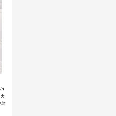
Wh
扩大
也能