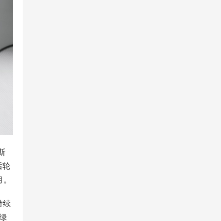
斯
后轮
月。
持续
绿