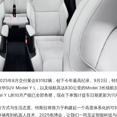
25年8月交付量达83192辆，创下今年最高纪录。9月2日，特
V Model Y L，以及续航高达830公里的Model 3长续航
l Y L的10月产能已全部售罄，现在下单预计提车日期更新为11
行方式与生活态度。特斯拉将致力于构建起一个高度体系化的可
储再到机器人技术。2025电博会，让我们一同见证智能科技与