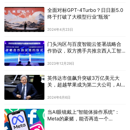
全面对标GPT-4Turbo？日日新5.0
终于打破了大模型行业“瓶颈”
2024年4月23日
门头沟区与百度智能云签署战略合
作协议，双方携手共推京西人工智
能产业发展
2023年12月29日
英伟达市值飙升突破3万亿美元大
关，超越苹果成为第二大公司，AI
芯片需求强劲助推股价创新高
2024年6月6日
当AI眼镜戴上“智能体操作系统”：
Meta的豪赌，能否再造一个
Android时代？