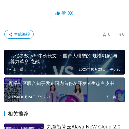
赞
(0)
生成海报
0
0
“万亿参数”VS“半价长文”：国产大模型的“规模幻象”与
“算力革命”之战
上一篇
2025年10月23日 下午6:26
魔搭社区联合知乎发布国内首份AI开发者生态白皮书
2025年10月24日 下午7:27
下一篇
相关推荐
九章智算云Alaya NeW Cloud 2.0