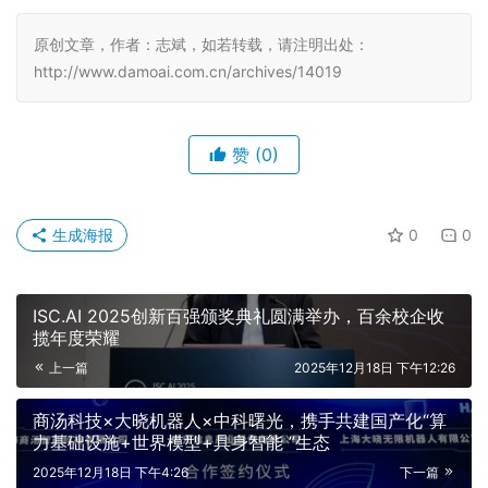
原创文章，作者：志斌，如若转载，请注明出处：
http://www.damoai.com.cn/archives/14019
赞
(0)
生成海报
0
0
ISC.AI 2025创新百强颁奖典礼圆满举办，百余校企收
揽年度荣耀
上一篇
2025年12月18日 下午12:26
商汤科技×大晓机器人×中科曙光，携手共建国产化“算
力基础设施+世界模型+具身智能 ”生态
2025年12月18日 下午4:26
下一篇