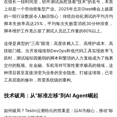
在很长一段时间里，软件测试虽然顶着“技术”的名号，本质
上却是一个劳动密集型产业。2025年北京Gtest峰会上披露
的一组行业数据令人触目惊心：传统自动化测试的平均月均
脚本失效率高达25%，平均每次失败需消耗30分钟排查，
脚本维护工作竟占据了测试人员总工作量的60%以上。
这便是典型的“三高”困境：高度依赖人工、高维护成本、高
技能门槛。当开发端借助DevOps和低代码工具实现效率飞
跃时，测试端却因脆弱的脚本和繁琐的人力复核成为了拖累
交付的瓶颈。在金融、车机等对可靠性要求极高的领域，这
种滞后甚至直接演变为业务的安全隐患。打破这堵墙，已非
工具层面的修补，而需系统级的重构。
技术破局：从“
标准左移”
到AI Agent
崛起
如何破局？Testin云测给出的答案是：以AI为核心，推动“标