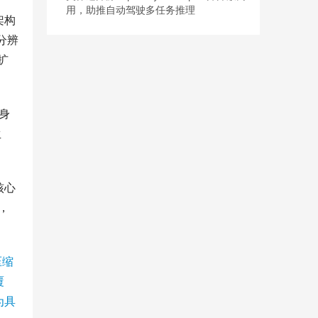
用，助推自动驾驶多任务推理
架构
分辨
扩
身
生
核心
，
压缩
覆
为具