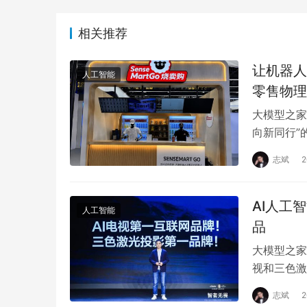
相关推荐
让机器人从
人工智能
零售物理
大模型之家
向新同行”的
统。它连接
志斌
AI人工
人工智能
品
大模型之家
视和三色激
新探索和无
志斌