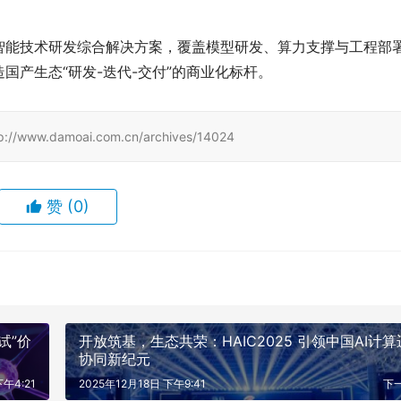
智能技术研发综合解决方案，覆盖模型研发、算力支撑与工程部
国产生态“研发-迭代-交付”的商业化标杆。
amoai.com.cn/archives/14024
赞
(0)
试”价
开放筑基，生态共荣：HAIC2025 引领中国AI计算
协同新纪元
下午4:21
2025年12月18日 下午9:41
下