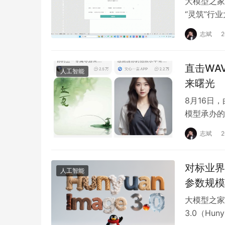
大模型之家
“灵筑”行
能、高效的
志斌
直击WAV
人工智能
来曙光
8月16日
模型承办的
度学习领域
志斌
对标业界
人工智能
参数规模
大模型之家
3.0（Hu