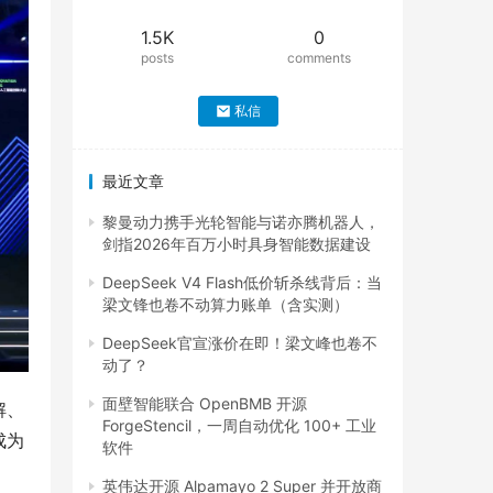
1.5K
0
posts
comments
私信
最近文章
黎曼动力携手光轮智能与诺亦腾机器人，
剑指2026年百万小时具身智能数据建设
DeepSeek V4 Flash低价斩杀线背后：当
梁文锋也卷不动算力账单（含实测）
DeepSeek官宣涨价在即！梁文峰也卷不
动了？
面壁智能联合 OpenBMB 开源
解、
ForgeStencil，一周自动优化 100+ 工业
成为
软件
英伟达开源 Alpamayo 2 Super 并开放商