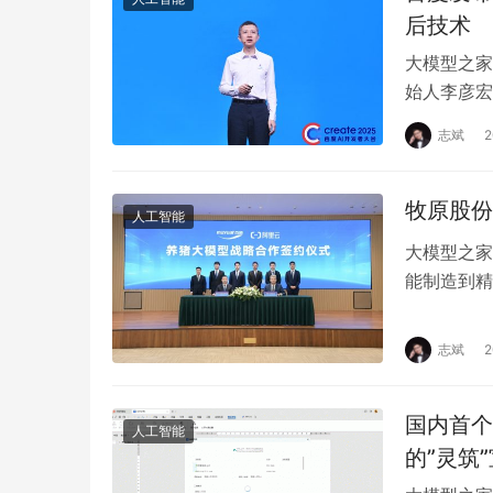
后技术
大模型之家讯
始人李彦宏发
及多款AI应
志斌
牧原股份
人工智能
大模型之家
能制造到精
育新质生产
志斌
国内首个
人工智能
的”灵筑”