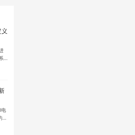
定义
进
系
新
I电
的全