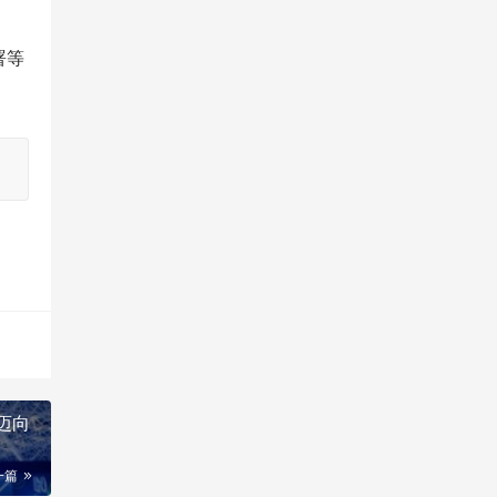
署等
迈向
一篇